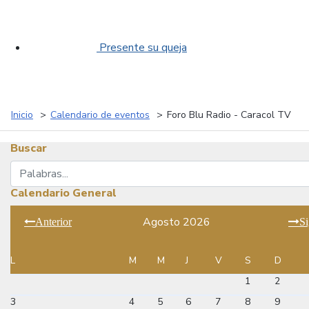
Presente su queja
Inicio
Calendario de eventos
Foro Blu Radio - Caracol TV
Buscar
Buscar
Calendario General
Agosto 2026
Anterior
Si
L
M
M
J
V
S
D
1
2
3
4
5
6
7
8
9