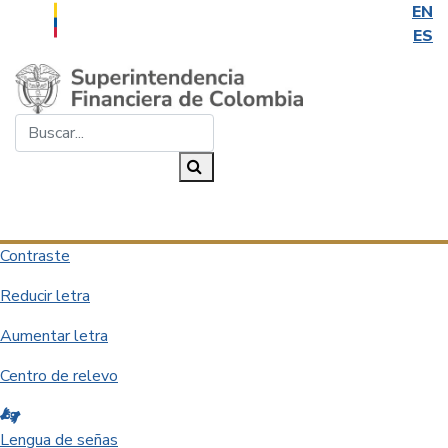
EN
ES
Saltar al contenido principal
Buscar...
Buscar
Desplegar navegación
Contraste
Reducir letra
Aumentar letra
Centro de relevo
Lengua de señas