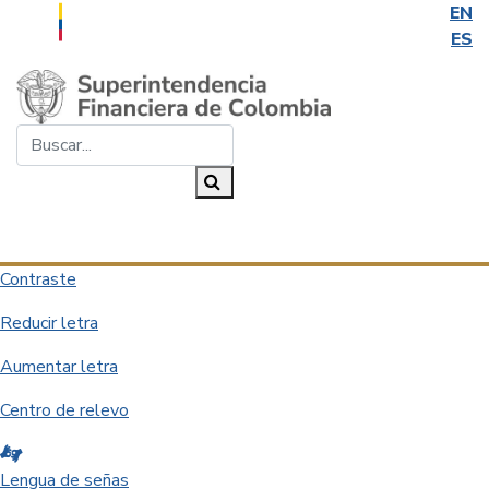
EN
ES
Saltar al contenido principal
Buscar...
Buscar
Desplegar navegación
Contraste
Reducir letra
Aumentar letra
Centro de relevo
Lengua de señas