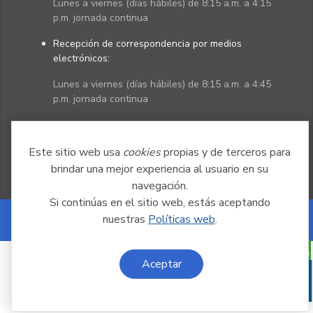
Lunes a viernes (días hábiles) de 8:15 a.m. a 4:15
p.m. jornada continua
Recepción de correspondencia por medios
electrónicos:
Lunes a viernes (días hábiles) de 8:15 a.m. a 4:45
p.m. jornada continua
Políticas
Mapa del sitio
Este sitio web usa
cookies
propias y de terceros para
brindar una mejor experiencia al usuario en su
navegación.
Si continúas en el sitio web, estás aceptando
nuestras
Políticas web
.
Powered by Nexura
Aceptar