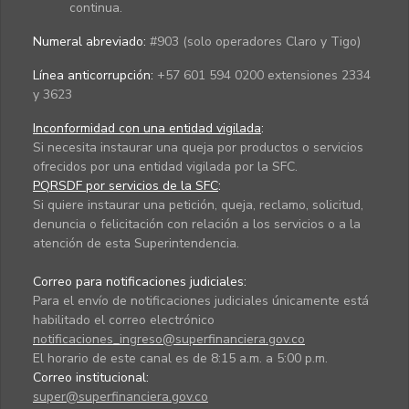
continua.
Numeral abreviado:
#903 (solo operadores Claro y Tigo)
Línea anticorrupción:
+57 601 594 0200 extensiones 2334
y 3623
Inconformidad con una entidad vigilada
:
Si necesita instaurar una queja por productos o servicios
ofrecidos por una entidad vigilada por la SFC.
PQRSDF por servicios de la SFC
:
Si quiere instaurar una petición, queja, reclamo, solicitud,
denuncia o felicitación con relación a los servicios o a la
atención de esta Superintendencia.
Correo para notificaciones judiciales:
Para el envío de notificaciones judiciales únicamente está
habilitado el correo electrónico
notificaciones_ingreso@superfinanciera.gov.co
El horario de este canal es de 8:15 a.m. a 5:00 p.m.
Correo institucional:
super@superfinanciera.gov.co