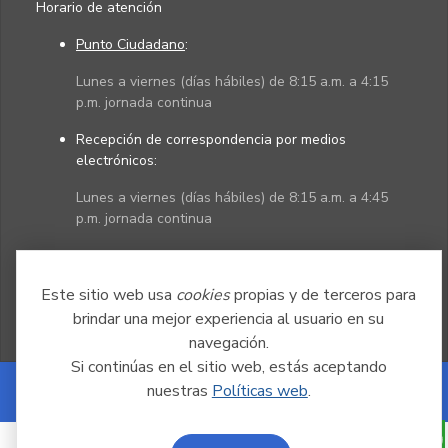
Horario de atención
Punto Ciudadano
:
Lunes a viernes (días hábiles) de 8:15 a.m. a 4:15
p.m. jornada continua
Recepción de correspondencia por medios
electrónicos:
Lunes a viernes (días hábiles) de 8:15 a.m. a 4:45
p.m. jornada continua
Políticas
Mapa del sitio
Este sitio web usa
cookies
propias y de terceros para
brindar una mejor experiencia al usuario en su
navegación.
Si continúas en el sitio web, estás aceptando
nuestras
Políticas web
.
Powered by Nexura