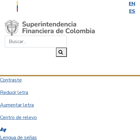
EN
ES
Saltar al contenido principal
Buscar...
Buscar
Desplegar navegación
Contraste
Reducir letra
Aumentar letra
Centro de relevo
Lengua de señas