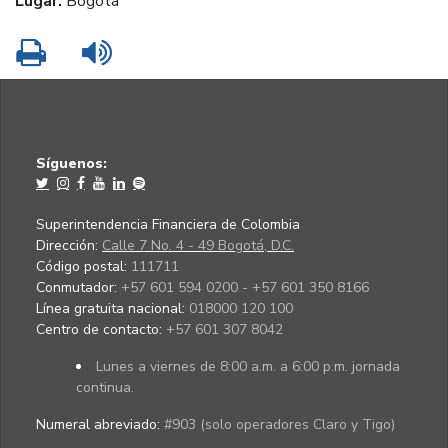
Lugar:
Bogotá
Imprimir
Leer contenido
Síguenos:
Superintendencia Financiera de Colombia
Dirección:
Calle 7 No. 4 - 49 Bogotá, D.C.
Código postal:
111711
Conmutador:
+57 601 594 0200 - +57 601 350 8166
Línea gratuita nacional:
018000 120 100
Centro de contacto:
+57 601 307 8042
Lunes a viernes de 8:00 a.m. a 6:00 p.m. jornada
continua.
Numeral abreviado:
#903 (solo operadores Claro y Tigo)