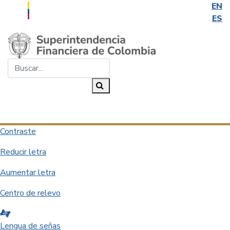
EN
ES
Saltar al contenido principal
Buscar...
Buscar
Desplegar navegación
Contraste
Reducir letra
Aumentar letra
Centro de relevo
Lengua de señas