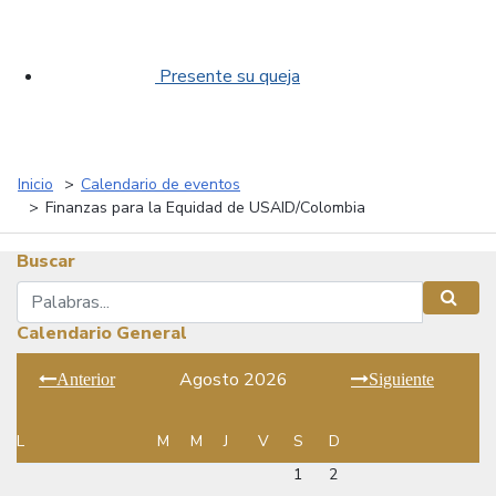
Presente su queja
Inicio
Calendario de eventos
Finanzas para la Equidad de USAID/Colombia
Buscar
Buscar
Busca
Calendario General
Agosto 2026
Anterior
Siguiente
L
M
M
J
V
S
D
1
2