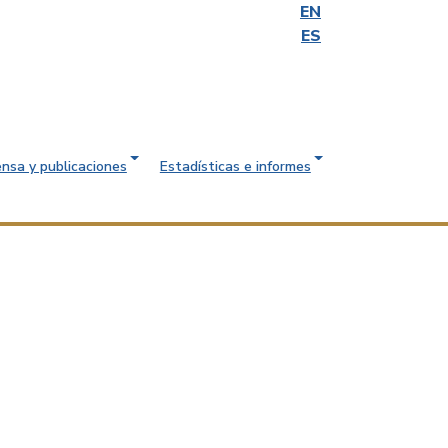
EN
ES
ensa y publicaciones
Estadísticas e informes