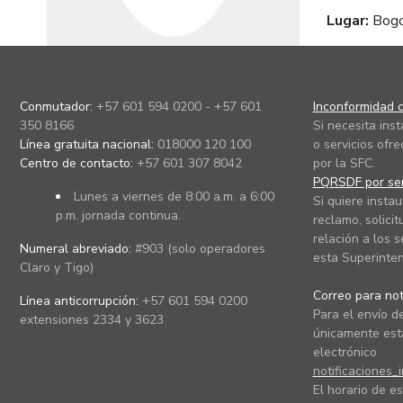
Lugar:
Bog
Conmutador:
+57 601 594 0200 - +57 601
Inconformidad c
350 8166
Si necesita ins
Línea gratuita nacional:
018000 120 100
o servicios ofre
Centro de contacto:
+57 601 307 8042
por la SFC.
PQRSDF por ser
Lunes a viernes de 8:00 a.m. a 6:00
Si quiere instau
p.m. jornada continua.
reclamo, solicit
relación a los s
Numeral abreviado:
#903 (solo operadores
esta Superinten
Claro y Tigo)
Correo para noti
Línea anticorrupción:
+57 601 594 0200
Para el envío de
extensiones 2334 y 3623
únicamente está
electrónico
notificaciones_
El horario de es