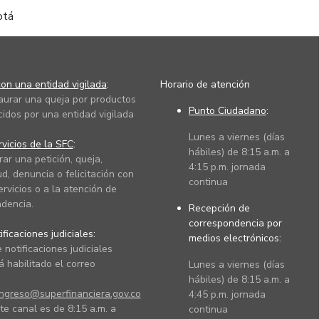
otá
on una entidad vigilada
:
Horario de atención
taurar una queja por productos
Punto Ciudadano
:
cidos por una entidad vigilada
Lunes a viernes (días
vicios de la SFC
:
hábiles) de 8:15 a.m. a
rar una petición, queja,
4:15 p.m. jornada
ud, denuncia o felicitación con
continua
ervicios o a la atención de
dencia.
Recepción de
correspondencia por
ficaciones judiciales:
medios electrónicos:
 notificaciones judiciales
 habilitado el correo
Lunes a viernes (días
hábiles) de 8:15 a.m. a
ingreso@superfinanciera.gov.co
4:45 p.m. jornada
te canal es de 8:15 a.m. a
continua