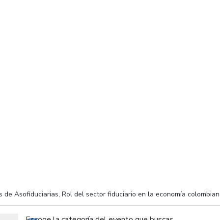
 de Asofiduciarias, Rol del sector fiduciario en la economía colombia
Escoge la categoría del evento que buscas