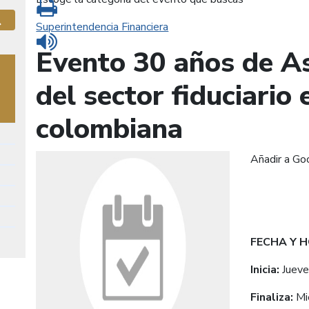
Imprimir
Superintendencia Financiera
Buscar
Leer contenido
Evento 30 años de As
del sector fiduciario
colombiana
Añadir a Go
FECHA Y 
Inicia:
Juev
Finaliza:
Mi