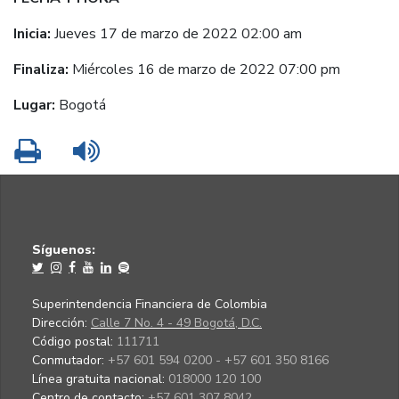
Inicia:
Jueves 17 de marzo de 2022 02:00 am
Finaliza:
Miércoles 16 de marzo de 2022 07:00 pm
Lugar:
Bogotá
Imprimir
Leer contenido
Síguenos:
Superintendencia Financiera de Colombia
Dirección:
Calle 7 No. 4 - 49 Bogotá, D.C.
Código postal:
111711
Conmutador:
+57 601 594 0200 - +57 601 350 8166
Línea gratuita nacional:
018000 120 100
Centro de contacto:
+57 601 307 8042