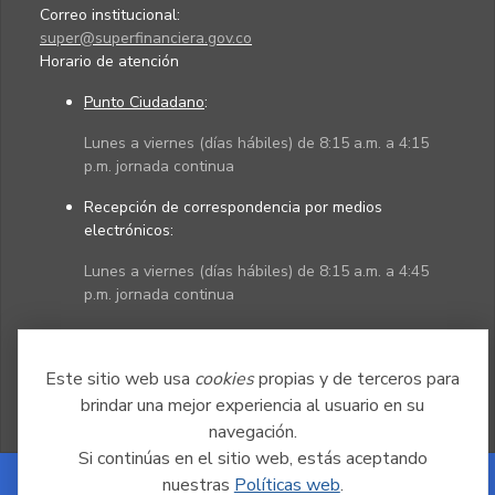
Correo institucional:
super@superfinanciera.gov.co
Horario de atención
Punto Ciudadano
:
Lunes a viernes (días hábiles) de 8:15 a.m. a 4:15
p.m. jornada continua
Recepción de correspondencia por medios
electrónicos:
Lunes a viernes (días hábiles) de 8:15 a.m. a 4:45
p.m. jornada continua
Políticas
Mapa del sitio
Este sitio web usa
cookies
propias y de terceros para
brindar una mejor experiencia al usuario en su
navegación.
Si continúas en el sitio web, estás aceptando
nuestras
Políticas web
.