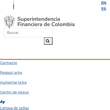
EN
ES
Saltar al contenido principal
Buscar...
Buscar
Desplegar navegación
Contraste
Reducir letra
Aumentar letra
Centro de relevo
Lengua de señas