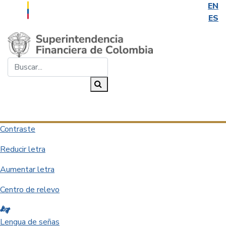
EN
ES
Saltar al contenido principal
Buscar...
Buscar
Desplegar navegación
Contraste
Reducir letra
Aumentar letra
Centro de relevo
Lengua de señas