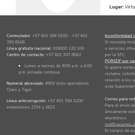
Lugar:
Virt
Conmutador:
+57 601 594 0200 - +57 601
Inconformidad c
350 8166
Si necesita ins
Línea gratuita nacional:
018000 120 100
o servicios ofre
Centro de contacto:
+57 601 307 8042
por la SFC.
PQRSDF por ser
Lunes a viernes de 8:00 a.m. a 6:00
Si quiere instau
p.m. jornada continua.
reclamo, solicit
relación a los s
Numeral abreviado:
#903 (solo operadores
esta Superinten
Claro y Tigo)
Correo para noti
Línea anticorrupción:
+57 601 594 0200
Para el envío de
extensiones 2334 y 3623
únicamente está
electrónico
notificaciones_
El horario de es