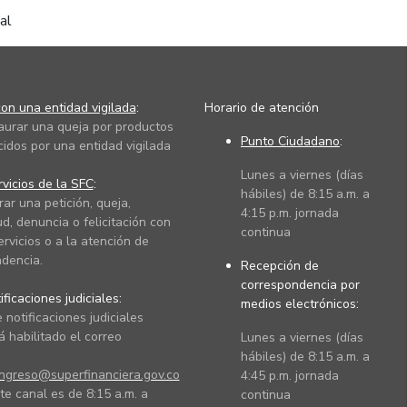
ual
on una entidad vigilada
:
Horario de atención
taurar una queja por productos
Punto Ciudadano
:
cidos por una entidad vigilada
Lunes a viernes (días
vicios de la SFC
:
hábiles) de 8:15 a.m. a
rar una petición, queja,
4:15 p.m. jornada
ud, denuncia o felicitación con
continua
ervicios o a la atención de
dencia.
Recepción de
correspondencia por
ficaciones judiciales:
medios electrónicos:
 notificaciones judiciales
 habilitado el correo
Lunes a viernes (días
hábiles) de 8:15 a.m. a
ingreso@superfinanciera.gov.co
4:45 p.m. jornada
te canal es de 8:15 a.m. a
continua