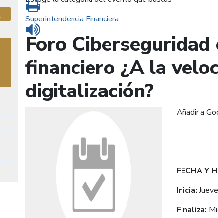
Imprimir
Superintendencia Financiera
Buscar
Leer contenido
Foro Ciberseguridad 
financiero ¿A la velo
digitalización?
Añadir a Go
FECHA Y 
Inicia:
Juev
Finaliza:
Mi