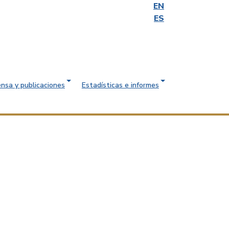
EN
ES
ensa y publicaciones
Estadísticas e informes