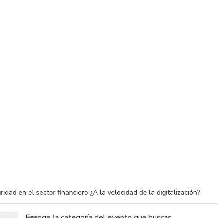
idad en el sector financiero ¿A la velocidad de la digitalización?
Escoge la categoría del evento que buscas