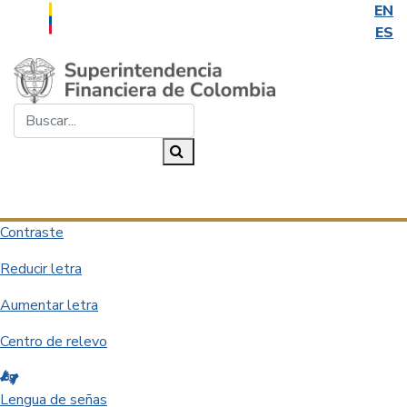
EN
ES
Saltar al contenido principal
Buscar...
Buscar
Desplegar navegación
Contraste
Reducir letra
Aumentar letra
Centro de relevo
Lengua de señas