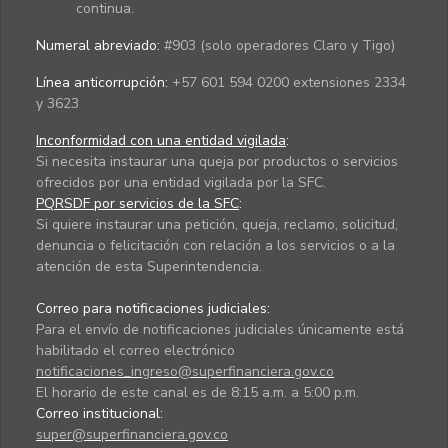
continua.
Numeral abreviado:
#903 (solo operadores Claro y Tigo)
Línea anticorrupción:
+57 601 594 0200 extensiones 2334
y 3623
Inconformidad con una entidad vigilada
:
Si necesita instaurar una queja por productos o servicios
ofrecidos por una entidad vigilada por la SFC.
PQRSDF por servicios de la SFC
:
Si quiere instaurar una petición, queja, reclamo, solicitud,
denuncia o felicitación con relación a los servicios o a la
atención de esta Superintendencia.
Correo para notificaciones judiciales:
Para el envío de notificaciones judiciales únicamente está
habilitado el correo electrónico
notificaciones_ingreso@superfinanciera.gov.co
El horario de este canal es de 8:15 a.m. a 5:00 p.m.
Correo institucional:
super@superfinanciera.gov.co