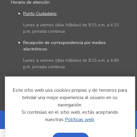
Horario de atención
Punto Ciudadano
:
Lunes a viernes (días hábiles) de 8:15 a.m. a 4:15
p.m. jornada continua
Recepción de correspondencia por medios
electrónicos:
Lunes a viernes (días hábiles) de 8:15 a.m. a 4:45
p.m. jornada continua
Políticas
Mapa del sitio
Este sitio web usa
cookies
propias y de terceros para
brindar una mejor experiencia al usuario en su
navegación.
Si continúas en el sitio web, estás aceptando
nuestras
Políticas web
.
Powered by Nexura