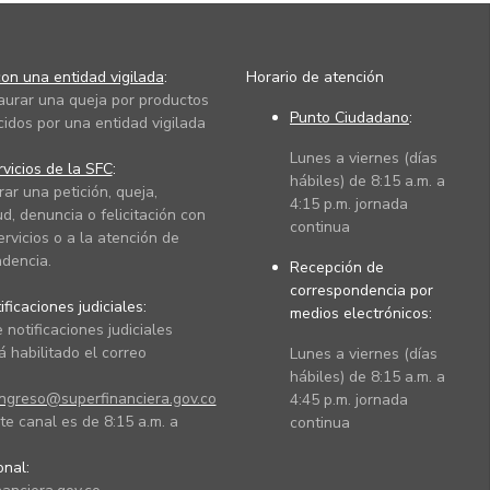
on una entidad vigilada
:
Horario de atención
taurar una queja por productos
Punto Ciudadano
:
cidos por una entidad vigilada
Lunes a viernes (días
vicios de la SFC
:
hábiles) de 8:15 a.m. a
rar una petición, queja,
4:15 p.m. jornada
ud, denuncia o felicitación con
continua
ervicios o a la atención de
dencia.
Recepción de
correspondencia por
ficaciones judiciales:
medios electrónicos:
 notificaciones judiciales
 habilitado el correo
Lunes a viernes (días
hábiles) de 8:15 a.m. a
ingreso@superfinanciera.gov.co
4:45 p.m. jornada
te canal es de 8:15 a.m. a
continua
ional: