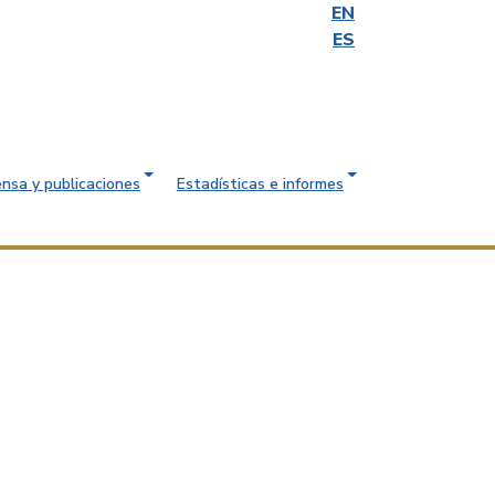
EN
ES
ensa y publicaciones
Estadísticas e informes