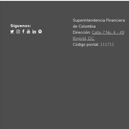
Superintendencia Financiera
Síguenos:
de Colombia
Dirección:
Calle 7 No. 4 - 49
Bogotá, D.C.
Código postal:
111711