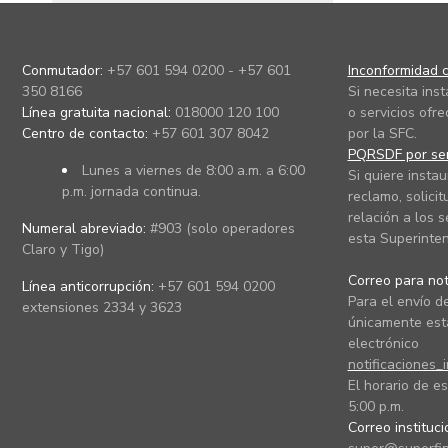
Conmutador:
+57 601 594 0200 - +57 601
Inconformidad c
350 8166
Si necesita ins
Línea gratuita nacional:
018000 120 100
o servicios ofre
Centro de contacto:
+57 601 307 8042
por la SFC.
PQRSDF por ser
Lunes a viernes de 8:00 a.m. a 6:00
Si quiere instau
p.m. jornada continua.
reclamo, solicit
relación a los s
Numeral abreviado:
#903 (solo operadores
esta Superinten
Claro y Tigo)
Correo para noti
Línea anticorrupción:
+57 601 594 0200
Para el envío de
extensiones 2334 y 3623
únicamente está
electrónico
notificaciones_
El horario de es
5:00 p.m.
Correo instituc