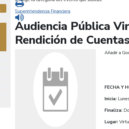
Imprimir
Superintendencia Financiera
Buscar
Leer contenido
Audiencia Pública Vi
Rendición de Cuentas
Añadir a Go
FECHA Y 
Inicia:
Lune
Finaliza:
Do
Lugar:
Virt