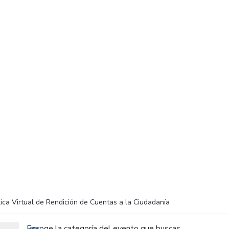
ica Virtual de Rendición de Cuentas a la Ciudadanía
Escoge la categoría del evento que buscas