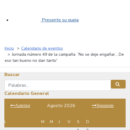
Presente su queja
Inicio
Calendario de eventos
Jornada número 49 de la campaña ´No se deje engañar... De
eso tan bueno no dan tanto'
Buscar
Buscar
Busca
Calendario General
Agosto 2026
Anterior
Siguiente
L
M
M
J
V
S
D