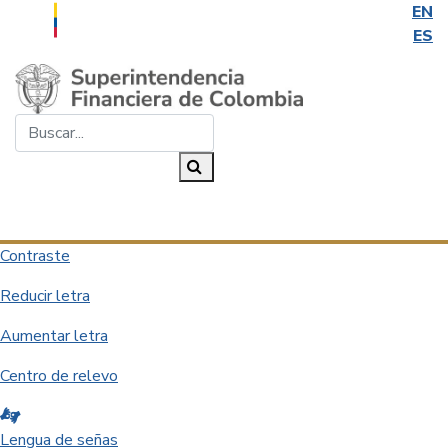
EN
ES
Saltar al contenido principal
Buscar...
Buscar
Desplegar navegación
Contraste
Reducir letra
Aumentar letra
Centro de relevo
Lengua de señas