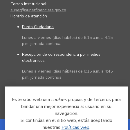
Correo institucional:
super@superfinanciera.gov.co
Horario de atención
Punto Ciudadano
:
Lunes a viernes (días hábiles) de 8:15 a.m. a 4:15
p.m. jornada continua
Recepción de correspondencia por medios
electrónicos:
Lunes a viernes (días hábiles) de 8:15 a.m. a 4:45
p.m. jornada continua
Políticas
Mapa del sitio
Este sitio web usa
cookies
propias y de terceros para
brindar una mejor experiencia al usuario en su
navegación.
Si continúas en el sitio web, estás aceptando
nuestras
Políticas web
.