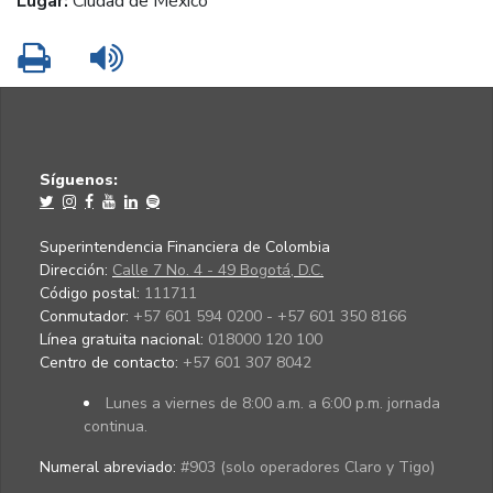
Lugar:
Ciudad de México
Imprimir
Leer contenido
Síguenos:
Superintendencia Financiera de Colombia
Dirección:
Calle 7 No. 4 - 49 Bogotá, D.C.
Código postal:
111711
Conmutador:
+57 601 594 0200 - +57 601 350 8166
Línea gratuita nacional:
018000 120 100
Centro de contacto:
+57 601 307 8042
Lunes a viernes de 8:00 a.m. a 6:00 p.m. jornada
continua.
Numeral abreviado:
#903 (solo operadores Claro y Tigo)