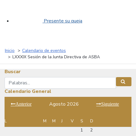
Presente su queja
Inicio
Calendario de eventos
LXXXIX Sesión de la Junta Directiva de ASBA
Buscar
Buscar
Busca
Calendario General
Agosto 2026
Anterior
Siguiente
L
M
M
J
V
S
D
1
2