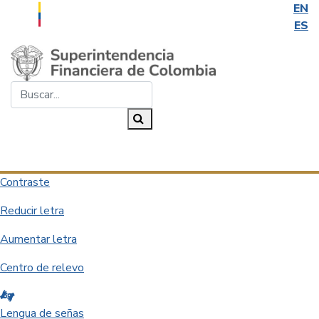
EN
ES
Saltar al contenido principal
Buscar...
Buscar
Desplegar navegación
Contraste
Reducir letra
Aumentar letra
Centro de relevo
Lengua de señas