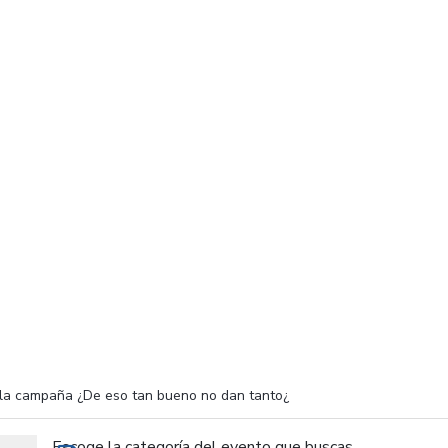
 la campaña ¿De eso tan bueno no dan tanto¿
Escoge la categoría del evento que buscas