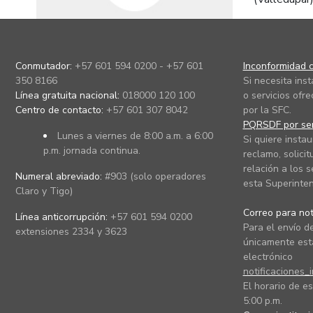
Conmutador:
+57 601 594 0200 - +57 601
Inconformidad c
350 8166
Si necesita ins
Línea gratuita nacional:
018000 120 100
o servicios ofre
Centro de contacto:
+57 601 307 8042
por la SFC.
PQRSDF por ser
Lunes a viernes de 8:00 a.m. a 6:00
Si quiere instau
p.m. jornada continua.
reclamo, solicit
relación a los s
Numeral abreviado:
#903 (solo operadores
esta Superinten
Claro y Tigo)
Correo para noti
Línea anticorrupción:
+57 601 594 0200
Para el envío de
extensiones 2334 y 3623
únicamente está
electrónico
notificaciones_
El horario de es
5:00 p.m.