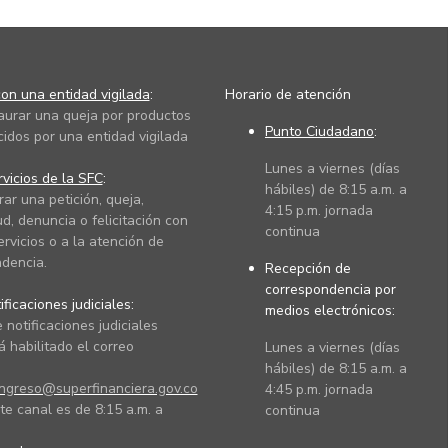
on una entidad vigilada
:
Horario de atención
taurar una queja por productos
Punto Ciudadano
:
cidos por una entidad vigilada
Lunes a viernes (días
vicios de la SFC
:
hábiles) de 8:15 a.m. a
rar una petición, queja,
4:15 p.m. jornada
ud, denuncia o felicitación con
continua
ervicios o a la atención de
dencia.
Recepción de
correspondencia por
ficaciones judiciales:
medios electrónicos:
 notificaciones judiciales
 habilitado el correo
Lunes a viernes (días
hábiles) de 8:15 a.m. a
ingreso@superfinanciera.gov.co
4:45 p.m. jornada
te canal es de 8:15 a.m. a
continua