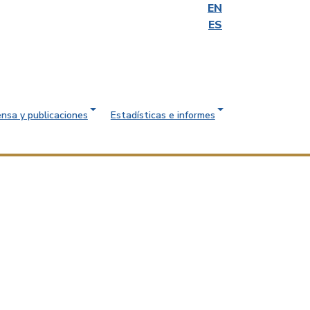
EN
ES
ensa y publicaciones
Estadísticas e informes