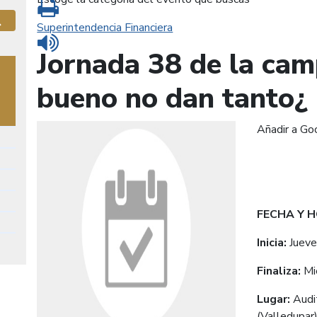
Imprimir
Superintendencia Financiera
Buscar
Leer contenido
Jornada 38 de la ca
bueno no dan tanto¿
Añadir a Go
FECHA Y 
Inicia:
Juev
Finaliza:
Mi
Lugar:
Audi
(Valledupar