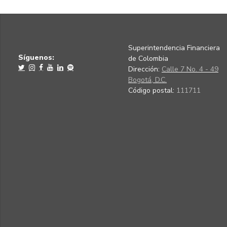
Superintendencia Financiera
Síguenos:
de Colombia
Dirección:
Calle 7 No. 4 - 49
Bogotá, D.C.
Código postal:
111711