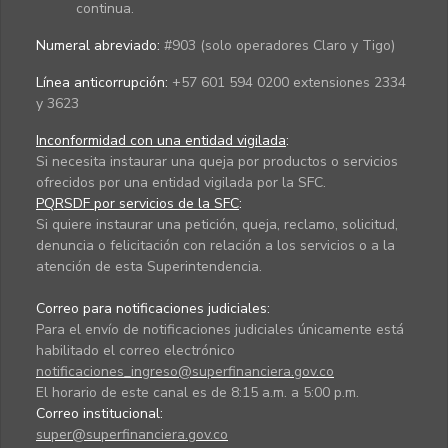
continua.
Numeral abreviado:
#903 (solo operadores Claro y Tigo)
Línea anticorrupción:
+57 601 594 0200 extensiones 2334
y 3623
Inconformidad con una entidad vigilada
:
Si necesita instaurar una queja por productos o servicios
ofrecidos por una entidad vigilada por la SFC.
PQRSDF por servicios de la SFC
:
Si quiere instaurar una petición, queja, reclamo, solicitud,
denuncia o felicitación con relación a los servicios o a la
atención de esta Superintendencia.
Correo para notificaciones judiciales:
Para el envío de notificaciones judiciales únicamente está
habilitado el correo electrónico
notificaciones_ingreso@superfinanciera.gov.co
El horario de este canal es de 8:15 a.m. a 5:00 p.m.
Correo institucional:
super@superfinanciera.gov.co