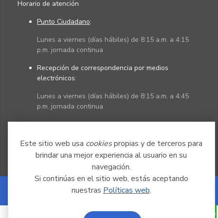
Horario de atención
Punto Ciudadano
:
Lunes a viernes (días hábiles) de 8:15 a.m. a 4:15
p.m. jornada continua
Recepción de correspondencia por medios
electrónicos:
Lunes a viernes (días hábiles) de 8:15 a.m. a 4:45
p.m. jornada continua
Políticas
Mapa del sitio
Este sitio web usa
cookies
propias y de terceros para
brindar una mejor experiencia al usuario en su
navegación.
Si continúas en el sitio web, estás aceptando
nuestras
Políticas web
.
Powered by Nexura