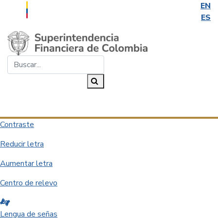
EN
ES
Saltar al contenido principal
Buscar...
Buscar
Desplegar navegación
Contraste
Reducir letra
Aumentar letra
Centro de relevo
Lengua de señas