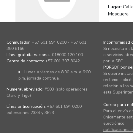
Lugar:
Call
Mosquera
Conmutador:
+57 601 594 0200 - +57 601
Inconformidad c
350 8166
Si necesita ins
Línea gratuita nacional:
018000 120 100
o servicios ofre
Centro de contacto:
+57 601 307 8042
por la SFC.
PQRSDF por ser
Lunes a viernes de 8:00 a.m. a 6:00
Si quiere instau
p.m. jornada continua.
reclamo, solicit
relación a los s
Numeral abreviado:
#903 (solo operadores
esta Superinten
Claro y Tigo)
Correo para noti
Línea anticorrupción:
+57 601 594 0200
Para el envío de
extensiones 2334 y 3623
únicamente está
electrónico
notificaciones_