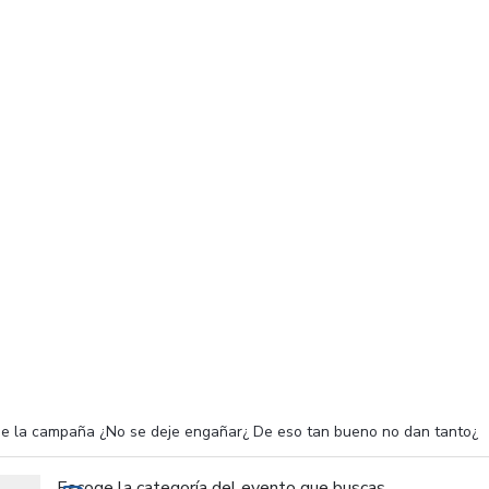
de la campaña ¿No se deje engañar¿ De eso tan bueno no dan tanto¿
Escoge la categoría del evento que buscas