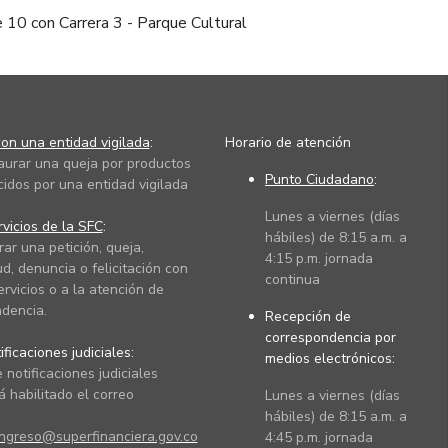
e 10 con Carrera 3 - Parque Cultural
on una entidad vigilada
:
Horario de atención
taurar una queja por productos
Punto Ciudadano
:
cidos por una entidad vigilada
Lunes a viernes (días
vicios de la SFC
:
hábiles) de 8:15 a.m. a
rar una petición, queja,
4:15 p.m. jornada
ud, denuncia o felicitación con
continua
ervicios o a la atención de
dencia.
Recepción de
correspondencia por
ficaciones judiciales:
medios electrónicos:
 notificaciones judiciales
 habilitado el correo
Lunes a viernes (días
hábiles) de 8:15 a.m. a
ingreso@superfinanciera.gov.co
4:45 p.m. jornada