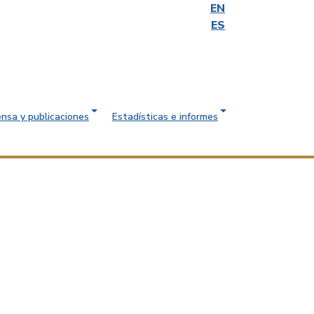
EN
ES
ensa y publicaciones
Estadísticas e informes