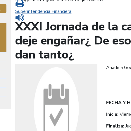
Imprimir
Superintendencia Financiera
Buscar
Leer contenido
XXXI Jornada de la 
deje engañar¿ De eso
dan tanto¿
Añadir a Go
FECHA Y 
Inicia:
Viern
Finaliza:
Ju