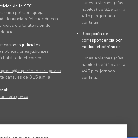
Lunes a viernes (días
vicios de la SFC
:
hábiles) de 8:15 a.m. a
rar una petición, queja,
4:15 p.m. jornada
ud, denuncia o felicitación con
continua
ervicios o a la atención de
dencia.
Recepción de
correspondencia por
ficaciones judiciales:
medios electrónicos:
 notificaciones judiciales
 habilitado el correo
Lunes a viernes (días
hábiles) de 8:15 a.m. a
ingreso@superfinanciera.gov.co
4:45 p.m. jornada
te canal es de 8:15 a.m. a
continua
ional:
anciera.gov.co