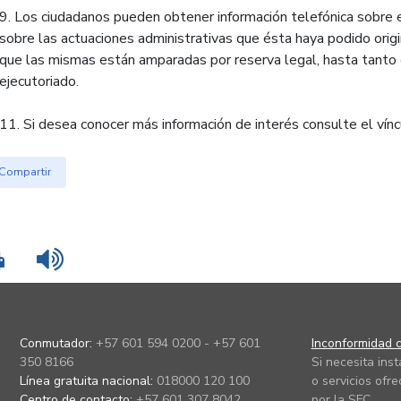
9. Los ciudadanos pueden obtener información telefónica sobre e
sobre las actuaciones administrativas que ésta haya podido orig
que las mismas están amparadas por reserva legal, hasta tanto 
ejecutoriado.
11. Si desea conocer más información de interés consulte el vín
Compartir
Imprimir
Leer contenido
Conmutador:
+57 601 594 0200 - +57 601
Inconformidad c
350 8166
Si necesita ins
Línea gratuita nacional:
018000 120 100
o servicios ofre
Centro de contacto:
+57 601 307 8042
por la SFC.