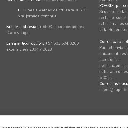
PQRSDF por ser
Lunes a viernes de 8:00 a.m. a 6:00
Si quiere instau
p.m. jornada continua.
reclamo, solicit
relación a los s
Numeral abreviado:
#903 (solo operadores
esta Superinten
Claro y Tigo)
Correo para noti
Línea anticorrupción:
+57 601 594 0200
Para el envío de
extensiones 2334 y 3623
únicamente está
electrónico
notificaciones_
El horario de es
5:00 p.m.
Correo instituc
super@superfin