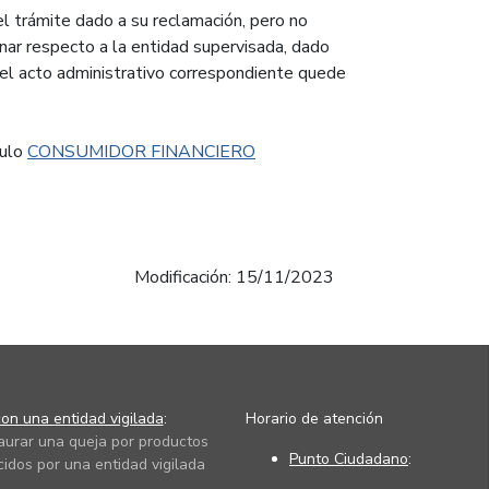
l trámite dado a su reclamación, pero no
inar respecto a la entidad supervisada, dado
el acto administrativo correspondiente quede
culo
CONSUMIDOR FINANCIERO
Modificación: 15/11/2023
on una entidad vigilada
:
Horario de atención
taurar una queja por productos
Punto Ciudadano
:
cidos por una entidad vigilada