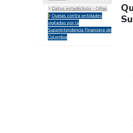
Qu
Datos estadísticos - Cifras
Quejas contra entidades
Su
vigiladas por la
Superintendencia Financiera de
Colombia