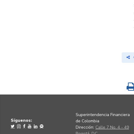
Superintendencia Financiera
Síguenos:
de Colombia
Dirección:
Calle 7 No. 4 - 49
Bogotá, D.C.