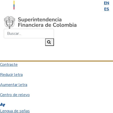
EN
ES
Saltar al contenido principal
Buscar...
Buscar
Desplegar navegación
Contraste
Reducir letra
Aumentar letra
Centro de relevo
Lengua de señas