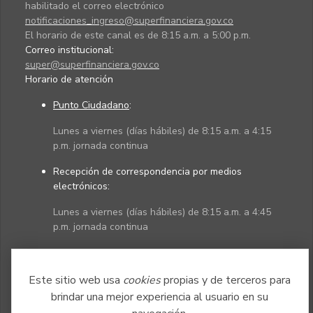
habilitado el correo electrónico
notificaciones_ingreso@superfinanciera.gov.co
El horario de este canal es de 8:15 a.m. a 5:00 p.m.
Correo institucional:
super@superfinanciera.gov.co
Horario de atención
Punto Ciudadano
:
Lunes a viernes (días hábiles) de 8:15 a.m. a 4:15
p.m. jornada continua
Recepción de correspondencia por medios
electrónicos:
Lunes a viernes (días hábiles) de 8:15 a.m. a 4:45
p.m. jornada continua
Políticas
Mapa del sitio
Este sitio web usa
cookies
propias y de terceros para
brindar una mejor experiencia al usuario en su