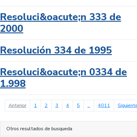
Resoluci&oacute;n 333 de
2000
Resolución 334 de 1995
Resoluci&oacute;n 0334 de
1.998
página anterior
Anterior
1
2
3
4
5
...
4011
Siguient
Otros resultados de busqueda