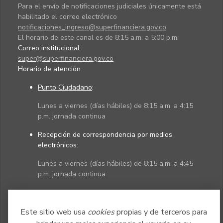
Para el envío de notificaciones judiciales únicamente está
habilitado el correo electrónico
notificaciones_ingreso@superfinanciera.gov.co
El horario de este canal es de 8:15 a.m. a 5:00 p.m.
Correo institucional:
super@superfinanciera.gov.co
Horario de atención
Punto Ciudadano
:
Lunes a viernes (días hábiles) de 8:15 a.m. a 4:15
p.m. jornada continua
Recepción de correspondencia por medios
electrónicos:
Lunes a viernes (días hábiles) de 8:15 a.m. a 4:45
p.m. jornada continua
Políticas
Mapa del sitio
Este sitio web usa
cookies
propias y de terceros para