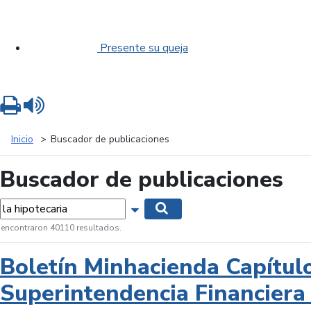
Presente su queja
Imprimir
Leer contenido
Inicio
Buscador de publicaciones
Buscador de publicaciones
labras...
Mostrar opciones de búsqueda
Buscar
 encontraron 40110 resultados.
Boletín Minhacienda Capítul
Superintendencia Financiera 