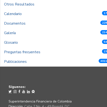
Otros Resultados
Calendario
17
Documentos
228
Galería
214
Glosario
54
Preguntas frecuentes
23
Publicaciones
4011
Síguenos:
Superintendencia Financiera de Colombia
Dirección:
Calle 7 No. 4 - 49 Bogotá, D.C.