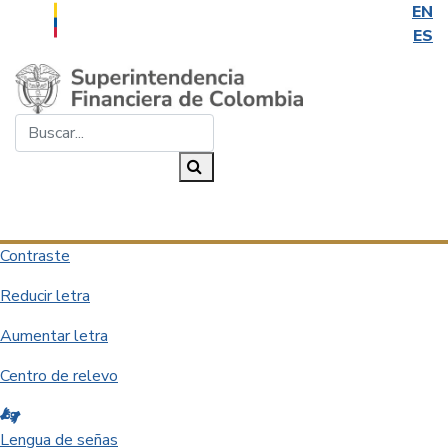
EN
ES
Saltar al contenido principal
Buscar...
Buscar
Desplegar navegación
Contraste
Reducir letra
Aumentar letra
Centro de relevo
Lengua de señas