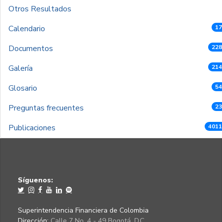
Otros Resultados
Calendario
17
Documentos
228
Galería
214
Glosario
54
Preguntas frecuentes
23
Publicaciones
4011
Síguenos:
Superintendencia Financiera de Colombia
Dirección:
Calle 7 No. 4 - 49 Bogotá, D.C.