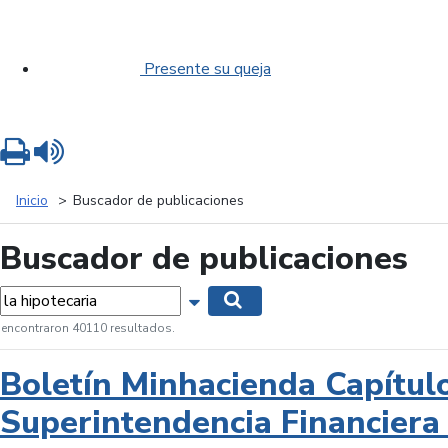
Presente su queja
Imprimir
Leer contenido
Inicio
Buscador de publicaciones
Buscador de publicaciones
labras...
Mostrar opciones de búsqueda
Buscar
 encontraron 40110 resultados.
Boletín Minhacienda Capítul
Superintendencia Financiera 