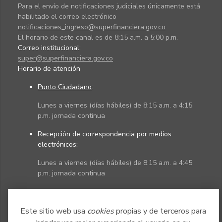
Para el envío de notificaciones judiciales únicamente está
habilitado el correo electrónico
notificaciones_ingreso@superfinanciera.gov.co
El horario de este canal es de 8:15 a.m. a 5:00 p.m.
Correo institucional:
super@superfinanciera.gov.co
Horario de atención
Punto Ciudadano
:
Lunes a viernes (días hábiles) de 8:15 a.m. a 4:15
p.m. jornada continua
Recepción de correspondencia por medios
electrónicos:
Lunes a viernes (días hábiles) de 8:15 a.m. a 4:45
p.m. jornada continua
Políticas
Mapa del sitio
Este sitio web usa
cookies
propias y de terceros para