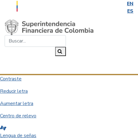
EN
ES
Saltar al contenido principal
Buscar...
Buscar
Desplegar navegación
Contraste
Reducir letra
Aumentar letra
Centro de relevo
Lengua de señas