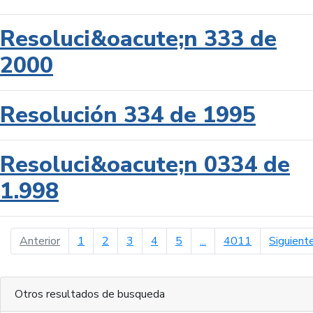
Resoluci&oacute;n 333 de
2000
Resolución 334 de 1995
Resoluci&oacute;n 0334 de
1.998
página anterior
Anterior
1
2
3
4
5
...
4011
Siguient
Otros resultados de busqueda