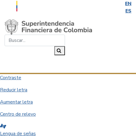
EN
ES
Saltar al contenido principal
Buscar...
Buscar
Desplegar navegación
Contraste
Reducir letra
Aumentar letra
Centro de relevo
Lengua de señas