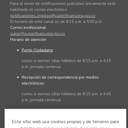
Para el envío de notificaciones judiciales únicamente está
habilitado el correo electrónico
notificaciones_ingreso@superfinanciera.gov.co
El horario de este canal es de 8:15 a.m. a 5:00 p.m.
Correo institucional:
super@superfinanciera.gov.co
Horario de atención
Punto Ciudadano
:
Lunes a viernes (días hábiles) de 8:15 a.m. a 4:15
p.m. jornada continua
Recepción de correspondencia por medios
electrónicos:
Lunes a viernes (días hábiles) de 8:15 a.m. a 4:45
p.m. jornada continua
Políticas
Mapa del sitio
Este sitio web usa
cookies
propias y de terceros para