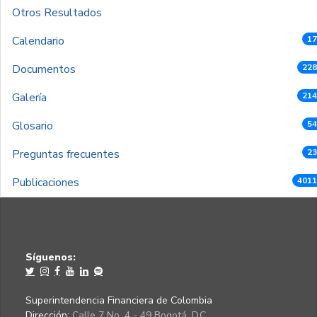
Otros Resultados
Calendario
17
Documentos
228
Galería
214
Glosario
54
Preguntas frecuentes
23
Publicaciones
4011
Síguenos:
Superintendencia Financiera de Colombia
Dirección:
Calle 7 No. 4 - 49 Bogotá, D.C.