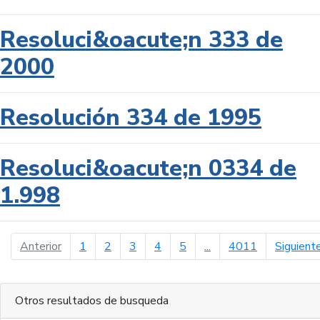
Resoluci&oacute;n 333 de
2000
Resolución 334 de 1995
Resoluci&oacute;n 0334 de
1.998
página anterior
Anterior
1
2
3
4
5
...
4011
Siguient
Otros resultados de busqueda