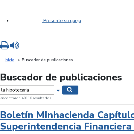
Presente su queja
Imprimir
Leer contenido
Inicio
Buscador de publicaciones
Buscador de publicaciones
labras...
Mostrar opciones de búsqueda
Buscar
 encontraron 40110 resultados.
Boletín Minhacienda Capítul
Superintendencia Financiera 