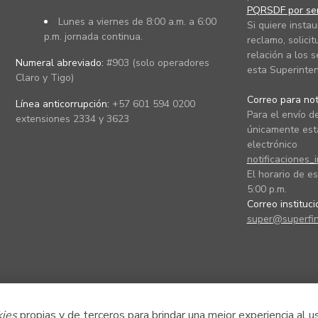
PQRSDF por ser
Lunes a viernes de 8:00 a.m. a 6:00
Si quiere instau
p.m. jornada continua.
reclamo, solicit
relación a los s
Numeral abreviado:
#903 (solo operadores
esta Superinten
Claro y Tigo)
Correo para noti
Línea anticorrupción:
+57 601 594 0200
Para el envío de
extensiones 2334 y 3623
únicamente está
electrónico
notificaciones_
El horario de es
5:00 p.m.
Correo instituc
super@superfin
kies
propias y de terceros para brindar una mejor experiencia al u