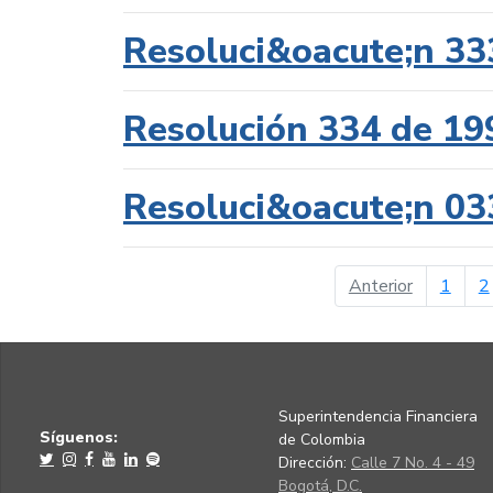
Resoluci&oacute;n 33
Resolución 334 de 19
Resoluci&oacute;n 03
página ant
Anterior
1
2
Superintendencia Financiera
Síguenos:
de Colombia
Dirección:
Calle 7 No. 4 - 49
Bogotá, D.C.