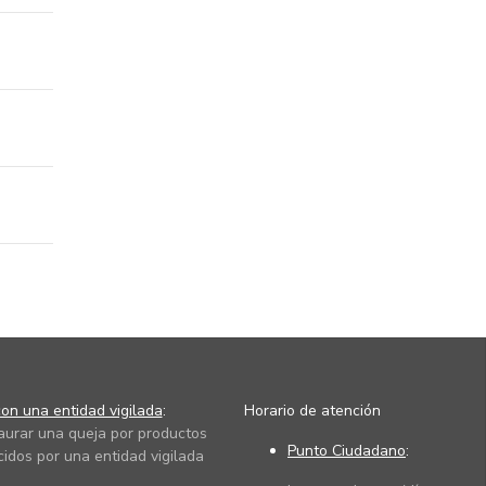
on una entidad vigilada
:
Horario de atención
taurar una queja por productos
Punto Ciudadano
:
cidos por una entidad vigilada