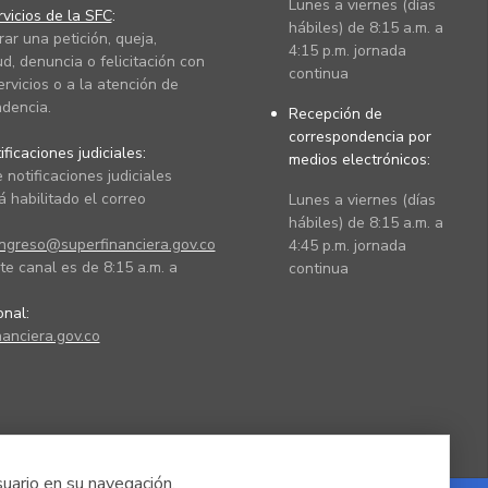
Lunes a viernes (días
vicios de la SFC
:
hábiles) de 8:15 a.m. a
rar una petición, queja,
4:15 p.m. jornada
ud, denuncia o felicitación con
continua
ervicios o a la atención de
dencia.
Recepción de
correspondencia por
ficaciones judiciales:
medios electrónicos:
 notificaciones judiciales
 habilitado el correo
Lunes a viernes (días
hábiles) de 8:15 a.m. a
ingreso@superfinanciera.gov.co
4:45 p.m. jornada
te canal es de 8:15 a.m. a
continua
ional:
anciera.gov.co
suario en su navegación.