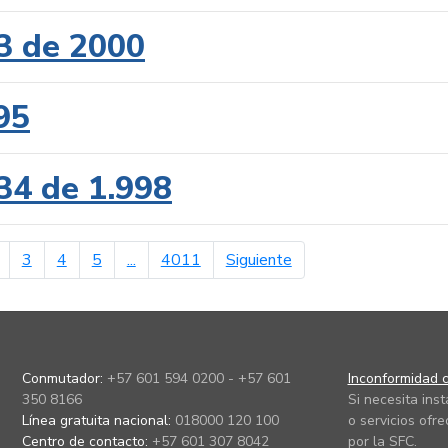
3 de 2000
95
34 de 1.998
erior
página siguiente
3
4
5
...
4011
Siguiente
Conmutador:
+57 601 594 0200 - +57 601
Inconformidad c
350 8166
Si necesita ins
Línea gratuita nacional:
018000 120 100
o servicios ofre
Centro de contacto:
+57 601 307 8042
por la SFC.