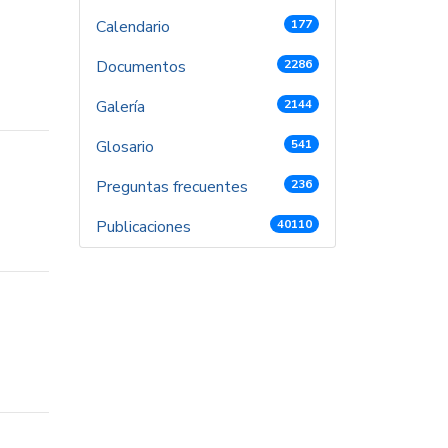
Calendario
177
Documentos
2286
Galería
2144
Glosario
541
Preguntas frecuentes
236
Publicaciones
40110