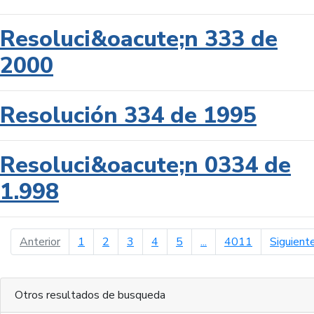
Resoluci&oacute;n 333 de
2000
Resolución 334 de 1995
Resoluci&oacute;n 0334 de
1.998
página anterior
Anterior
1
2
3
4
5
...
4011
Siguient
Otros resultados de busqueda