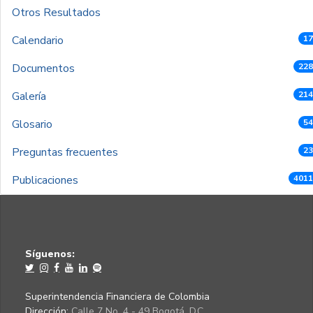
Otros Resultados
Calendario
17
Documentos
228
Galería
214
Glosario
54
Preguntas frecuentes
23
Publicaciones
4011
Síguenos:
Superintendencia Financiera de Colombia
Dirección:
Calle 7 No. 4 - 49 Bogotá, D.C.