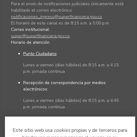
Para el envío de notificaciones judiciales únicamente está
habilitado el correo electrónico
notificaciones_ingreso@superfinanciera.gov.co
El horario de este canal es de 8:15 a.m. a 5:00 p.m.
Correo institucional:
super@superfinanciera.gov.co
Horario de atención
Punto Ciudadano
:
Lunes a viernes (días hábiles) de 8:15 a.m. a 4:15
p.m. jornada continua
Recepción de correspondencia por medios
electrónicos:
Lunes a viernes (días hábiles) de 8:15 a.m. a 4:45
p.m. jornada continua
Políticas
Mapa del sitio
Este sitio web usa
cookies
propias y de terceros para