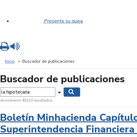
Presente su queja
Imprimir
Leer contenido
Inicio
Buscador de publicaciones
Buscador de publicaciones
labras...
Mostrar opciones de búsqueda
Buscar
 encontraron 40110 resultados.
Boletín Minhacienda Capítul
Superintendencia Financiera 