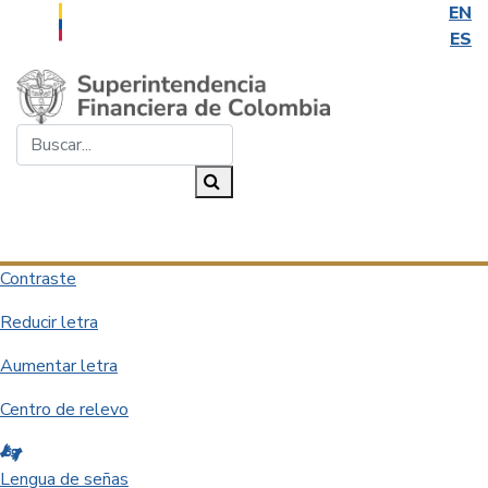
EN
ES
Saltar al contenido principal
Buscar...
Buscar
Desplegar navegación
Contraste
Reducir letra
Aumentar letra
Centro de relevo
Lengua de señas