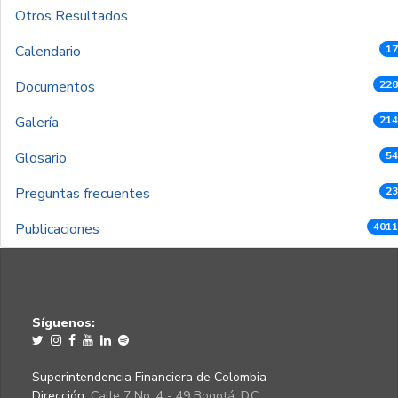
Otros Resultados
Calendario
17
Documentos
228
Galería
214
Glosario
54
Preguntas frecuentes
23
Publicaciones
4011
Síguenos:
Superintendencia Financiera de Colombia
Dirección:
Calle 7 No. 4 - 49 Bogotá, D.C.