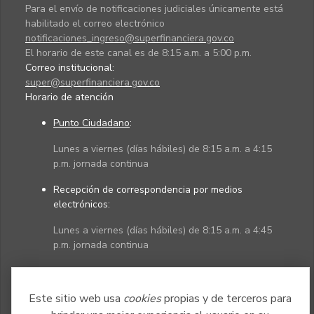
Para el envío de notificaciones judiciales únicamente está
habilitado el correo electrónico
notificaciones_ingreso@superfinanciera.gov.co
El horario de este canal es de 8:15 a.m. a 5:00 p.m.
Correo institucional:
super@superfinanciera.gov.co
Horario de atención
Punto Ciudadano
:
Lunes a viernes (días hábiles) de 8:15 a.m. a 4:15
p.m. jornada continua
Recepción de correspondencia por medios
electrónicos:
Lunes a viernes (días hábiles) de 8:15 a.m. a 4:45
p.m. jornada continua
Políticas
Mapa del sitio
Este sitio web usa
cookies
propias y de terceros para