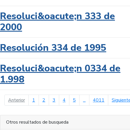
Resoluci&oacute;n 333 de
2000
Resolución 334 de 1995
Resoluci&oacute;n 0334 de
1.998
página anterior
Anterior
1
2
3
4
5
...
4011
Siguient
Otros resultados de busqueda