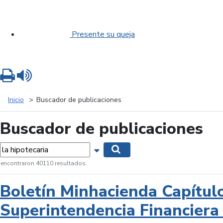
Presente su queja
Imprimir
Leer contenido
Inicio
Buscador de publicaciones
Buscador de publicaciones
labras...
Mostrar opciones de búsqueda
Buscar
 encontraron 40110 resultados.
Boletín Minhacienda Capítul
Superintendencia Financiera 