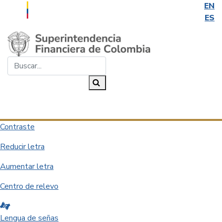
EN
ES
Saltar al contenido principal
Buscar...
Buscar
Desplegar navegación
Contraste
Reducir letra
Aumentar letra
Centro de relevo
Lengua de señas