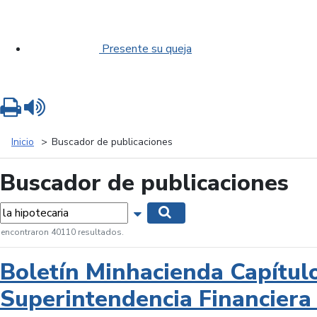
Presente su queja
Imprimir
Leer contenido
Inicio
Buscador de publicaciones
Buscador de publicaciones
labras...
Mostrar opciones de búsqueda
Buscar
 encontraron 40110 resultados.
Boletín Minhacienda Capítul
Superintendencia Financiera 