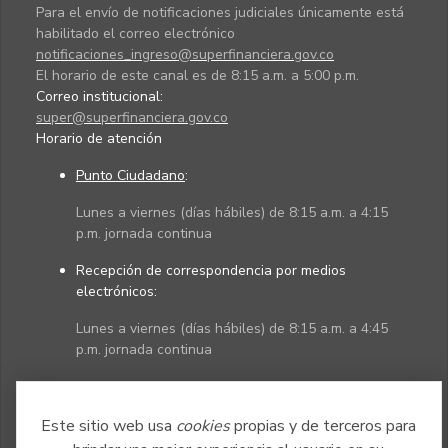
Para el envío de notificaciones judiciales únicamente está
habilitado el correo electrónico
notificaciones_ingreso@superfinanciera.gov.co
El horario de este canal es de 8:15 a.m. a 5:00 p.m.
Correo institucional:
super@superfinanciera.gov.co
Horario de atención
Punto Ciudadano
:
Lunes a viernes (días hábiles) de 8:15 a.m. a 4:15
p.m. jornada continua
Recepción de correspondencia por medios
electrónicos:
Lunes a viernes (días hábiles) de 8:15 a.m. a 4:45
p.m. jornada continua
Políticas
Mapa del sitio
Este sitio web usa
cookies
propias y de terceros para