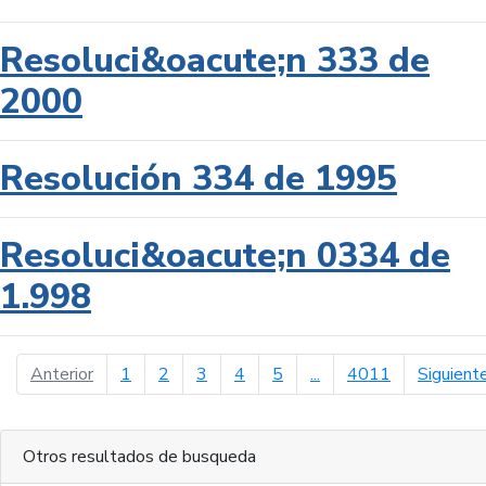
Resoluci&oacute;n 333 de
2000
Resolución 334 de 1995
Resoluci&oacute;n 0334 de
1.998
página anterior
Anterior
1
2
3
4
5
...
4011
Siguient
Otros resultados de busqueda