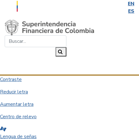
EN
ES
Saltar al contenido principal
Buscar...
Buscar
Desplegar navegación
Contraste
Reducir letra
Aumentar letra
Centro de relevo
Lengua de señas