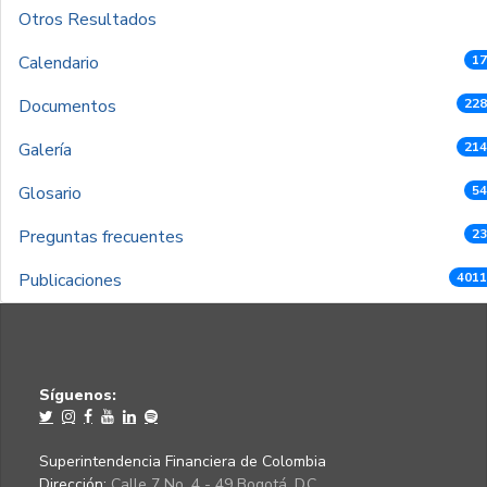
Otros Resultados
Calendario
17
Documentos
228
Galería
214
Glosario
54
Preguntas frecuentes
23
Publicaciones
4011
Síguenos:
Superintendencia Financiera de Colombia
Dirección:
Calle 7 No. 4 - 49 Bogotá, D.C.