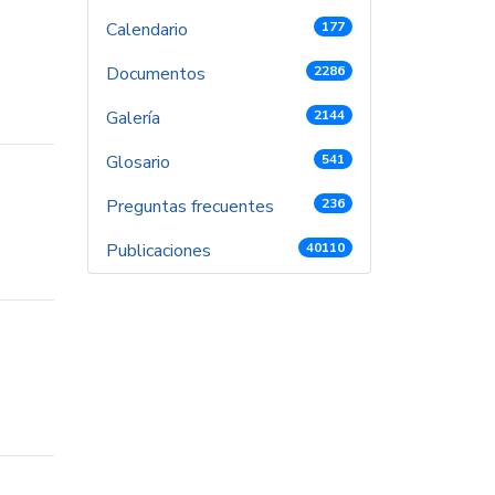
Calendario
177
Documentos
2286
Galería
2144
Glosario
541
Preguntas frecuentes
236
Publicaciones
40110