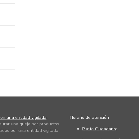
on una entidad vigilada
:
Horario de atención
taurar una queja por productos
Punto Ciudadano
:
cidos por una entidad vigilada