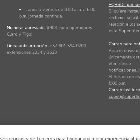
PQRSDF por ser
Lunes a viernes de 8:00 a.m. a 6:00
Si quiere instau
p.m. jornada continua.
reclamo, solicit
relación a los s
Numeral abreviado:
#903 (solo operadores
esta Superinten
Claro y Tigo)
Correo para noti
Línea anticorrupción:
+57 601 594 0200
Para el envío de
extensiones 2334 y 3623
únicamente está
electrónico
notificaciones_
El horario de es
5:00 p.m.
Correo instituc
super@superfin
kies
propias y de terceros para brindar una mejor experiencia al u