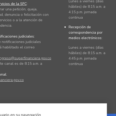
Lunes a viernes (días
vicios de la SFC
:
hábiles) de 8:15 a.m. a
rar una petición, queja,
4:15 p.m. jornada
ud, denuncia o felicitación con
continua
ervicios o a la atención de
dencia.
Recepción de
correspondencia por
ficaciones judiciales:
medios electrónicos:
 notificaciones judiciales
 habilitado el correo
Lunes a viernes (días
hábiles) de 8:15 a.m. a
ingreso@superfinanciera.gov.co
4:45 p.m. jornada
te canal es de 8:15 a.m. a
continua
ional:
anciera.gov.co
suario en su navegación.