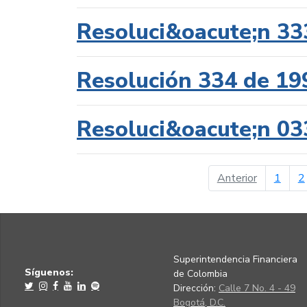
Resoluci&oacute;n 33
Resolución 334 de 19
Resoluci&oacute;n 03
página ant
Anterior
1
2
Superintendencia Financiera
Síguenos:
de Colombia
Dirección:
Calle 7 No. 4 - 49
Bogotá, D.C.