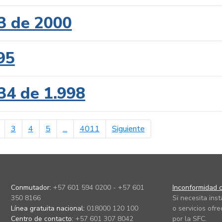
3 de 2000
95
34 de 1.998
erior
página siguiente
3
4
5
...
4011
Siguiente
Conmutador:
+57 601 594 0200 - +57 601
Inconformidad c
350 8166
Si necesita ins
Línea gratuita nacional:
018000 120 100
o servicios ofre
Centro de contacto:
+57 601 307 8042
por la SFC.