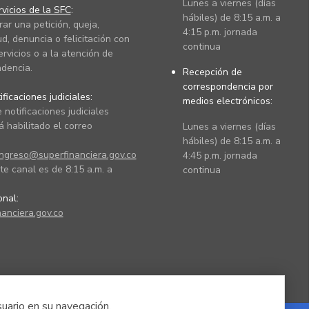
Lunes a viernes (días
vicios de la SFC
:
hábiles) de 8:15 a.m. a
rar una petición, queja,
4:15 p.m. jornada
ud, denuncia o felicitación con
continua
ervicios o a la atención de
dencia.
Recepción de
correspondencia por
ficaciones judiciales:
medios electrónicos:
 notificaciones judiciales
 habilitado el correo
Lunes a viernes (días
hábiles) de 8:15 a.m. a
ingreso@superfinanciera.gov.co
4:45 p.m. jornada
te canal es de 8:15 a.m. a
continua
ional:
anciera.gov.co
suario en su navegación.