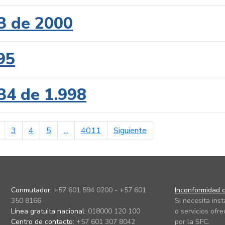
3 de 2000
95
34 de 1.998
erior
página siguiente
3
4
5
...
4011
Siguiente
Conmutador:
+57 601 594 0200 - +57 601
Inconformidad c
350 8166
Si necesita ins
Línea gratuita nacional:
018000 120 100
o servicios ofre
Centro de contacto:
+57 601 307 8042
por la SFC.