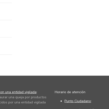
on una entidad vigilada
:
Horario de atención
taurar una queja por productos
Punto Ciudadano
:
cidos por una entidad vigilada