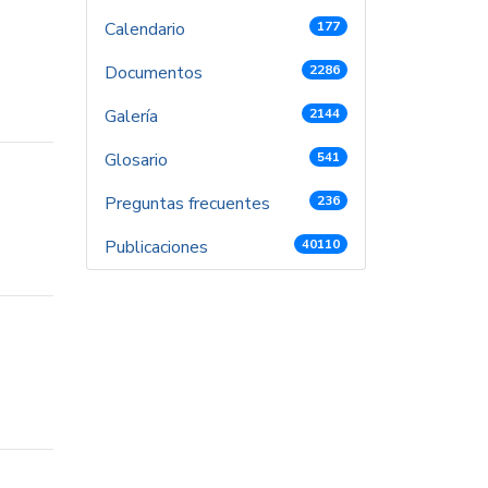
Calendario
177
Documentos
2286
Galería
2144
Glosario
541
Preguntas frecuentes
236
Publicaciones
40110