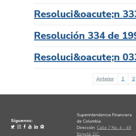
Resoluci&oacute;n 33
Resolución 334 de 19
Resoluci&oacute;n 03
página ant
Anterior
1
2
Superintendencia Financiera
Síguenos:
de Colombia
Dirección:
Calle 7 No. 4 - 49
Bogotá, D.C.