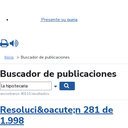
Presente su queja
Imprimir
Leer contenido
Inicio
Buscador de publicaciones
Buscador de publicaciones
labras...
Mostrar opciones de búsqueda
Buscar
 encontraron 40110 resultados.
Resoluci&oacute;n 281 de
1.998