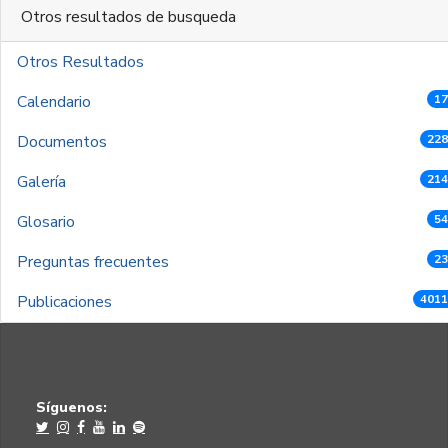
Otros resultados de busqueda
Otros Resultados
Calendario
17
Documentos
228
Galería
214
Glosario
54
Preguntas frecuentes
23
Publicaciones
4011
Síguenos: