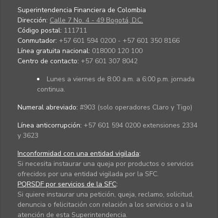
Superintendencia Financiera de Colombia
Dirección:
Calle 7 No. 4 - 49 Bogotá, D.C.
Código postal:
111711
Conmutador:
+57 601 594 0200 - +57 601 350 8166
Línea gratuita nacional:
018000 120 100
Centro de contacto:
+57 601 307 8042
Lunes a viernes de 8:00 a.m. a 6:00 p.m. jornada
continua.
Numeral abreviado:
#903 (solo operadores Claro y Tigo)
Línea anticorrupción:
+57 601 594 0200 extensiones 2334
y 3623
Inconformidad con una entidad vigilada
:
Si necesita instaurar una queja por productos o servicios
ofrecidos por una entidad vigilada por la SFC.
PQRSDF por servicios de la SFC
:
Si quiere instaurar una petición, queja, reclamo, solicitud,
denuncia o felicitación con relación a los servicios o a la
atención de esta Superintendencia.