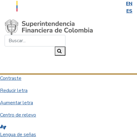
EN
ES
Saltar al contenido principal
Buscar...
Buscar
Desplegar navegación
Contraste
Reducir letra
Aumentar letra
Centro de relevo
Lengua de señas