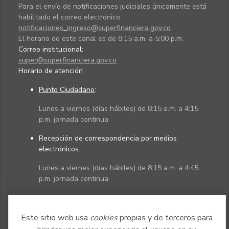
Para el envío de notificaciones judiciales únicamente está
habilitado el correo electrónico
notificaciones_ingreso@superfinanciera.gov.co
El horario de este canal es de 8:15 a.m. a 5:00 p.m.
Correo institucional:
super@superfinanciera.gov.co
Horario de atención
Punto Ciudadano
:
Lunes a viernes (días hábiles) de 8:15 a.m. a 4:15
p.m. jornada continua
Recepción de correspondencia por medios
electrónicos:
Lunes a viernes (días hábiles) de 8:15 a.m. a 4:45
p.m. jornada continua
Políticas
Mapa del sitio
Este sitio web usa
cookies
propias y de terceros para