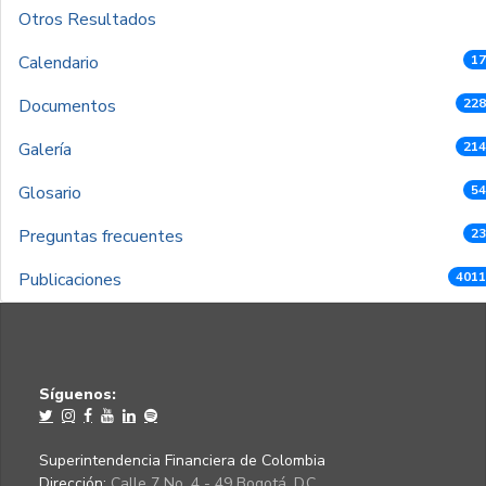
Otros Resultados
Calendario
17
Documentos
228
Galería
214
Glosario
54
Preguntas frecuentes
23
Publicaciones
4011
Síguenos:
Superintendencia Financiera de Colombia
Dirección:
Calle 7 No. 4 - 49 Bogotá, D.C.