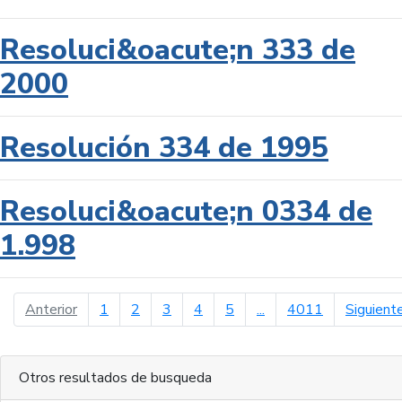
Resoluci&oacute;n 333 de
2000
Resolución 334 de 1995
Resoluci&oacute;n 0334 de
1.998
página anterior
Anterior
1
2
3
4
5
...
4011
Siguient
Otros resultados de busqueda