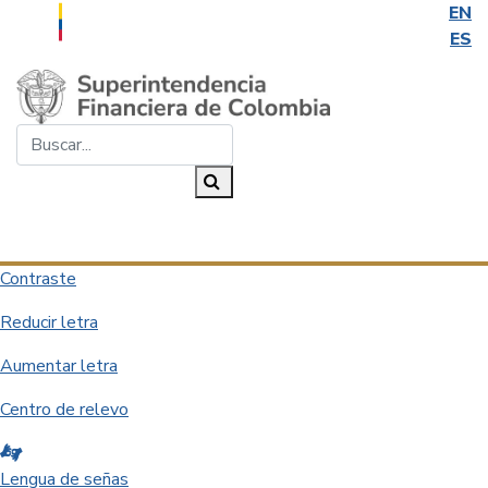
EN
ES
Saltar al contenido principal
Buscar...
Buscar
Desplegar navegación
Contraste
Reducir letra
Aumentar letra
Centro de relevo
Lengua de señas