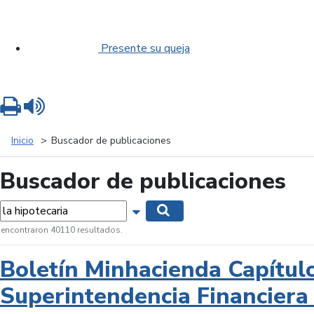
Presente su queja
Imprimir
Leer contenido
Inicio
Buscador de publicaciones
Buscador de publicaciones
labras...
Mostrar opciones de búsqueda
Buscar
 encontraron 40110 resultados.
Boletín Minhacienda Capítul
Superintendencia Financiera 