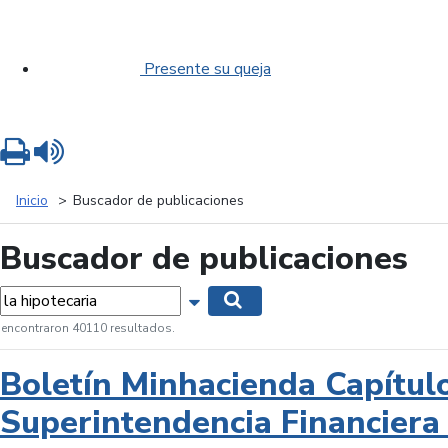
Presente su queja
Imprimir
Leer contenido
Inicio
Buscador de publicaciones
Buscador de publicaciones
labras...
Mostrar opciones de búsqueda
Buscar
 encontraron 40110 resultados.
Boletín Minhacienda Capítul
Superintendencia Financiera 