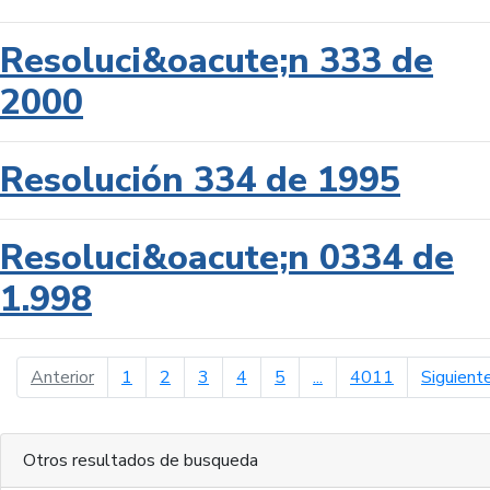
Resoluci&oacute;n 333 de
2000
Resolución 334 de 1995
Resoluci&oacute;n 0334 de
1.998
página anterior
Anterior
1
2
3
4
5
...
4011
Siguient
Otros resultados de busqueda