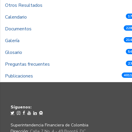
Otros Resultados
Calendario
17
Documentos
228
Galería
214
Glosario
54
Preguntas frecuentes
23
Publicaciones
4011
Síguenos:
Superintendencia Financiera de Colombia
Dirección:
Calle 7 No. 4 - 49 Bogotá, D.C.