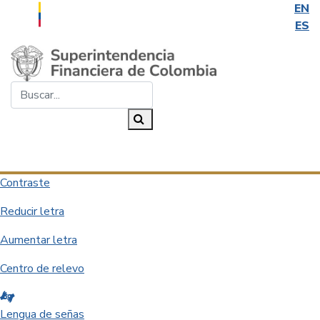
EN
ES
Saltar al contenido principal
Buscar...
Buscar
Desplegar navegación
Contraste
Reducir letra
Aumentar letra
Centro de relevo
Lengua de señas