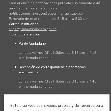
Para el envío de notificaciones judiciales únicamente está
habilitado el correo electrónico
notificaciones_ingreso@superfinanciera.gov.co
El horario de este canal es de 8:15 a.m. a 5:00 p.m.
Correo institucional:
super@superfinanciera.gov.co
Horario de atención
Punto Ciudadano
:
Lunes a viernes (días hábiles) de 8:15 a.m. a 4:15
p.m. jornada continua
Recepción de correspondencia por medios
electrónicos:
Lunes a viernes (días hábiles) de 8:15 a.m. a 4:45
p.m. jornada continua
Políticas
Mapa del sitio
Este sitio web usa
cookies
propias y de terceros para