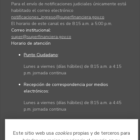
Para el envío de notificaciones judiciales únicamente está
habilitado el correo electrónico
notificaciones_ingreso@superfinanciera.gov.co
El horario de este canal es de 8:15 a.m. a 5:00 p.m.
Correo institucional:
super@superfinanciera.gov.co
Horario de atención
Punto Ciudadano
:
Lunes a viernes (días hábiles) de 8:15 a.m. a 4:15
p.m. jornada continua
Recepción de correspondencia por medios
electrónicos:
Lunes a viernes (días hábiles) de 8:15 a.m. a 4:45
p.m. jornada continua
Políticas
Mapa del sitio
Este sitio web usa
cookies
propias y de terceros para