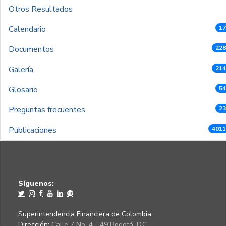
Otros Resultados
Calendario
17
Documentos
228
Galería
214
Glosario
54
Preguntas frecuentes
23
Publicaciones
4011
Síguenos:
Superintendencia Financiera de Colombia
Dirección:
Calle 7 No. 4 - 49 Bogotá, D.C.