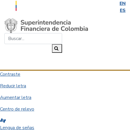
EN
ES
Saltar al contenido principal
Buscar...
Buscar
Desplegar navegación
Contraste
Reducir letra
Aumentar letra
Centro de relevo
Lengua de señas