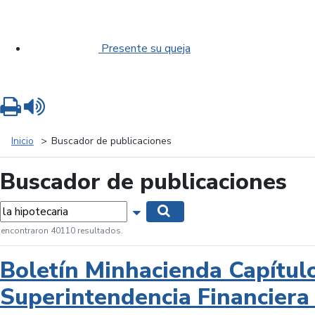
Presente su queja
Imprimir
Leer contenido
Inicio
Buscador de publicaciones
Buscador de publicaciones
labras...
Mostrar opciones de búsqueda
Buscar
 encontraron 40110 resultados.
Boletín Minhacienda Capítul
Superintendencia Financiera 