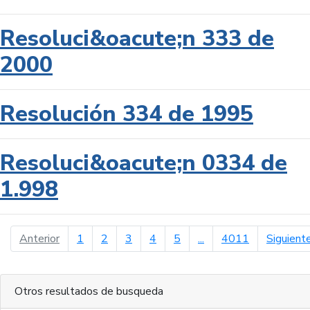
Resoluci&oacute;n 333 de
2000
Resolución 334 de 1995
Resoluci&oacute;n 0334 de
1.998
página anterior
Anterior
1
2
3
4
5
...
4011
Siguient
Otros resultados de busqueda