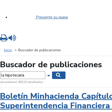
Presente su queja
Imprimir
Leer contenido
Inicio
Buscador de publicaciones
Buscador de publicaciones
labras...
Mostrar opciones de búsqueda
Buscar
 encontraron 40110 resultados.
Boletín Minhacienda Capítul
Superintendencia Financiera 