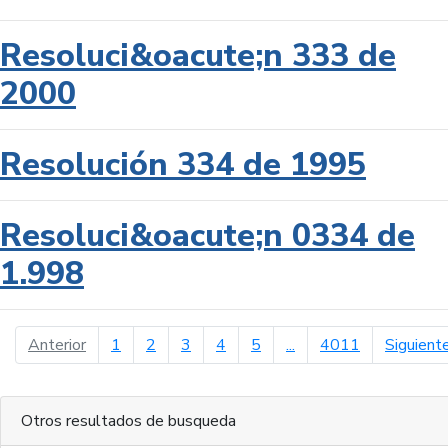
Resoluci&oacute;n 333 de
2000
Resolución 334 de 1995
Resoluci&oacute;n 0334 de
1.998
página anterior
Anterior
1
2
3
4
5
...
4011
Siguient
Otros resultados de busqueda