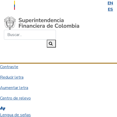
EN
ES
Saltar al contenido principal
Buscar...
Buscar
Desplegar navegación
Contraste
Reducir letra
Aumentar letra
Centro de relevo
Lengua de señas