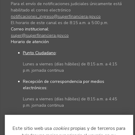
Para el envío de notificaciones judiciales únicamente está
habilitado el correo electrónico
notificaciones_ingreso@superfinanciera.gov.co
El horario de este canal es de 8:15 a.m. a 5:00 p.m.
Correo institucional:
super@superfinanciera.gov.co
Horario de atención
Punto Ciudadano
:
Lunes a viernes (días hábiles) de 8:15 a.m. a 4:15
p.m. jornada continua
Recepción de correspondencia por medios
electrónicos:
Lunes a viernes (días hábiles) de 8:15 a.m. a 4:45
p.m. jornada continua
Políticas
Mapa del sitio
Este sitio web usa
cookies
propias y de terceros para