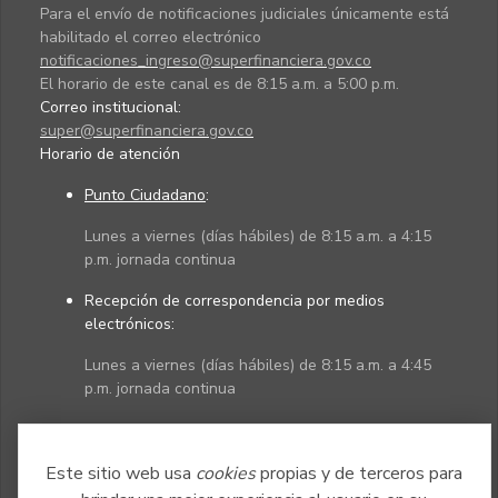
Para el envío de notificaciones judiciales únicamente está
habilitado el correo electrónico
notificaciones_ingreso@superfinanciera.gov.co
El horario de este canal es de 8:15 a.m. a 5:00 p.m.
Correo institucional:
super@superfinanciera.gov.co
Horario de atención
Punto Ciudadano
:
Lunes a viernes (días hábiles) de 8:15 a.m. a 4:15
p.m. jornada continua
Recepción de correspondencia por medios
electrónicos:
Lunes a viernes (días hábiles) de 8:15 a.m. a 4:45
p.m. jornada continua
Políticas
Mapa del sitio
Este sitio web usa
cookies
propias y de terceros para