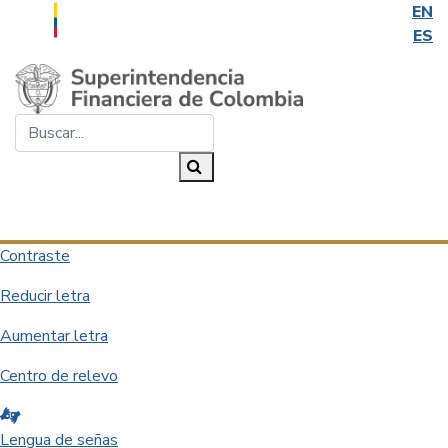
EN
ES
Saltar al contenido principal
Buscar...
Buscar
Desplegar navegación
Contraste
Reducir letra
Aumentar letra
Centro de relevo
Lengua de señas