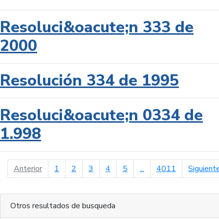
Resoluci&oacute;n 333 de
2000
Resolución 334 de 1995
Resoluci&oacute;n 0334 de
1.998
página anterior
Anterior
1
2
3
4
5
...
4011
Siguient
Otros resultados de busqueda