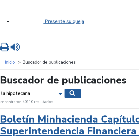
Presente su queja
Imprimir
Leer contenido
Inicio
Buscador de publicaciones
Buscador de publicaciones
labras...
Mostrar opciones de búsqueda
Buscar
 encontraron 40110 resultados.
Boletín Minhacienda Capítul
Superintendencia Financiera 