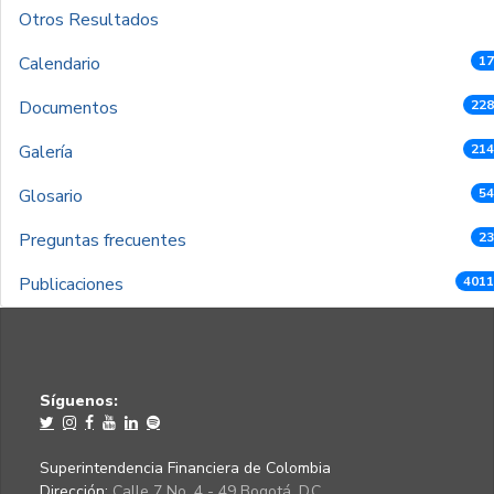
Otros Resultados
Calendario
17
Documentos
228
Galería
214
Glosario
54
Preguntas frecuentes
23
Publicaciones
4011
Síguenos:
Superintendencia Financiera de Colombia
Dirección:
Calle 7 No. 4 - 49 Bogotá, D.C.