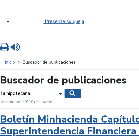
Presente su queja
Imprimir
Leer contenido
Inicio
Buscador de publicaciones
Buscador de publicaciones
labras...
Mostrar opciones de búsqueda
Buscar
 encontraron 40110 resultados.
Boletín Minhacienda Capítul
Superintendencia Financiera 