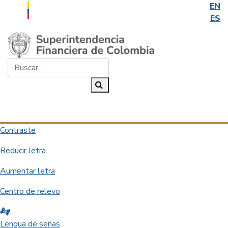
EN
ES
Saltar al contenido principal
Buscar...
Buscar
Desplegar navegación
Contraste
Reducir letra
Aumentar letra
Centro de relevo
Lengua de señas