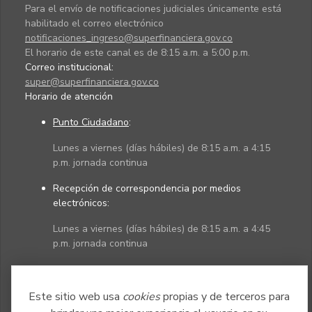
Para el envío de notificaciones judiciales únicamente está
habilitado el correo electrónico
notificaciones_ingreso@superfinanciera.gov.co
El horario de este canal es de 8:15 a.m. a 5:00 p.m.
Correo institucional:
super@superfinanciera.gov.co
Horario de atención
Punto Ciudadano
:
Lunes a viernes (días hábiles) de 8:15 a.m. a 4:15
p.m. jornada continua
Recepción de correspondencia por medios
electrónicos:
Lunes a viernes (días hábiles) de 8:15 a.m. a 4:45
p.m. jornada continua
Políticas
Mapa del sitio
Este sitio web usa
cookies
propias y de terceros para