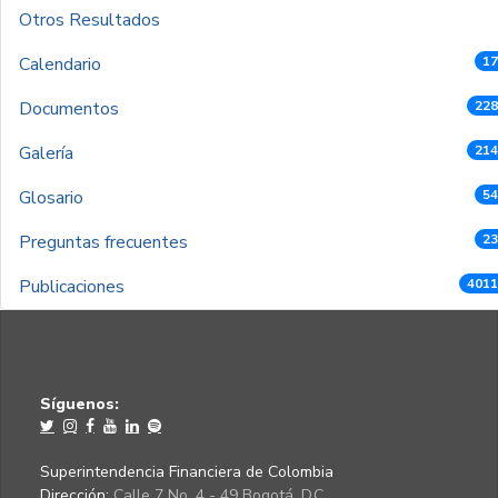
Otros Resultados
Calendario
17
Documentos
228
Galería
214
Glosario
54
Preguntas frecuentes
23
Publicaciones
4011
Síguenos:
Superintendencia Financiera de Colombia
Dirección:
Calle 7 No. 4 - 49 Bogotá, D.C.