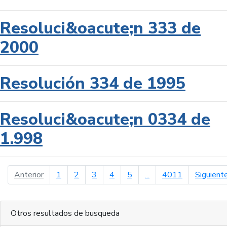
Resoluci&oacute;n 333 de
2000
Resolución 334 de 1995
Resoluci&oacute;n 0334 de
1.998
página anterior
Anterior
1
2
3
4
5
...
4011
Siguient
Otros resultados de busqueda