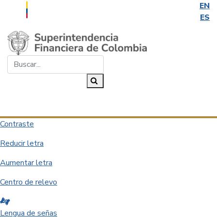
EN
ES
Saltar al contenido principal
Buscar...
Buscar
Desplegar navegación
Contraste
Reducir letra
Aumentar letra
Centro de relevo
Lengua de señas