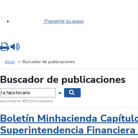
Presente su queja
Imprimir
Leer contenido
Inicio
Buscador de publicaciones
Buscador de publicaciones
labras...
Mostrar opciones de búsqueda
Buscar
 encontraron 40110 resultados.
Boletín Minhacienda Capítul
Superintendencia Financiera 