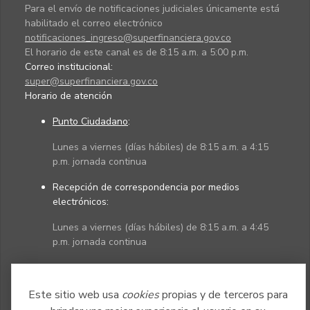
Para el envío de notificaciones judiciales únicamente está
habilitado el correo electrónico
notificaciones_ingreso@superfinanciera.gov.co
El horario de este canal es de 8:15 a.m. a 5:00 p.m.
Correo institucional:
super@superfinanciera.gov.co
Horario de atención
Punto Ciudadano
:
Lunes a viernes (días hábiles) de 8:15 a.m. a 4:15
p.m. jornada continua
Recepción de correspondencia por medios
electrónicos:
Lunes a viernes (días hábiles) de 8:15 a.m. a 4:45
p.m. jornada continua
Políticas
Mapa del sitio
Este sitio web usa
cookies
propias y de terceros para