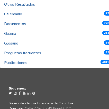
Otros Resultados
Calendario
17
Documentos
228
Galería
214
Glosario
54
Preguntas frecuentes
23
Publicaciones
4011
Síguenos:
Superintendencia Financiera de Colombia
Dirección:
Calle 7 No. 4 - 49 Bogotá, D.C.