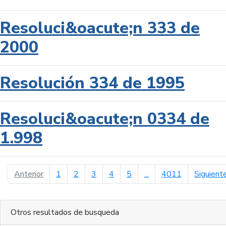
Resoluci&oacute;n 333 de
2000
Resolución 334 de 1995
Resoluci&oacute;n 0334 de
1.998
página anterior
Anterior
1
2
3
4
5
...
4011
Siguient
Otros resultados de busqueda