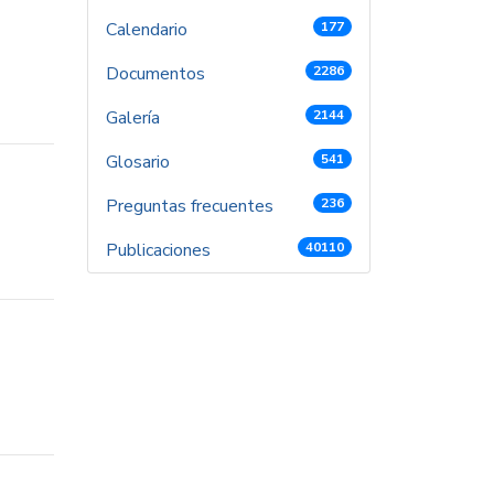
Calendario
177
Documentos
2286
Galería
2144
Glosario
541
Preguntas frecuentes
236
Publicaciones
40110