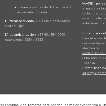
PQRSDF por ser
Lunes a viernes de 8:00 a.m. a 6:00
Si quiere instau
p.m. jornada continua.
reclamo, solicit
relación a los s
Numeral abreviado:
#903 (solo operadores
esta Superinten
Claro y Tigo)
Correo para noti
Línea anticorrupción:
+57 601 594 0200
Para el envío de
extensiones 2334 y 3623
únicamente está
electrónico
notificaciones_
El horario de es
5:00 p.m.
Correo instituc
super@superfin
kies
propias y de terceros para brindar una mejor experiencia al u