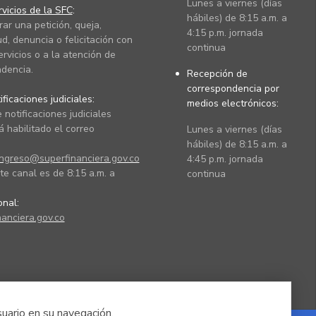
Lunes a viernes (días
vicios de la SFC
:
hábiles) de 8:15 a.m. a
rar una petición, queja,
4:15 p.m. jornada
ud, denuncia o felicitación con
continua
ervicios o a la atención de
dencia.
Recepción de
correspondencia por
ficaciones judiciales:
medios electrónicos:
 notificaciones judiciales
 habilitado el correo
Lunes a viernes (días
hábiles) de 8:15 a.m. a
ingreso@superfinanciera.gov.co
4:45 p.m. jornada
te canal es de 8:15 a.m. a
continua
ional:
anciera.gov.co
suario en su navegación.