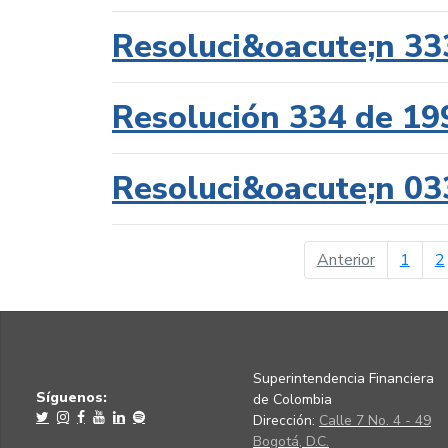
Resoluci&oacute;n 33
Resolución 334 de 19
Resoluci&oacute;n 03
página ant
Anterior
1
2
Superintendencia Financiera
Síguenos:
de Colombia
Dirección:
Calle 7 No. 4 - 49
Bogotá, D.C.