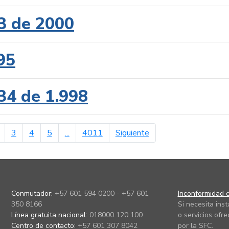
3 de 2000
95
34 de 1.998
erior
página siguiente
3
4
5
...
4011
Siguiente
Conmutador:
+57 601 594 0200 - +57 601
Inconformidad c
350 8166
Si necesita ins
Línea gratuita nacional:
018000 120 100
o servicios ofre
Centro de contacto:
+57 601 307 8042
por la SFC.