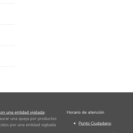
on una entidad vigilada
:
Horario de atención
taurar una queja por productos
Punto Ciudadano
:
cidos por una entidad vigilada