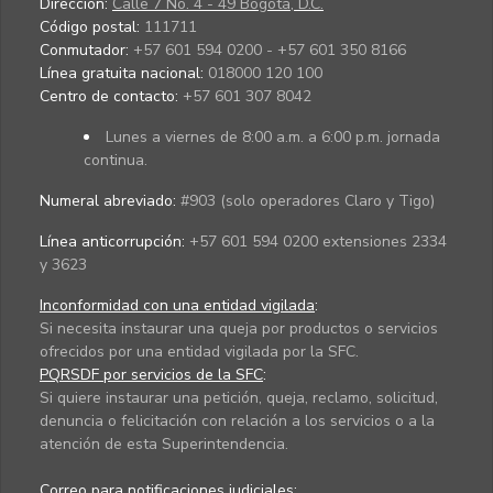
Dirección:
Calle 7 No. 4 - 49 Bogotá, D.C.
Código postal:
111711
Conmutador:
+57 601 594 0200 - +57 601 350 8166
Línea gratuita nacional:
018000 120 100
Centro de contacto:
+57 601 307 8042
Lunes a viernes de 8:00 a.m. a 6:00 p.m. jornada
continua.
Numeral abreviado:
#903 (solo operadores Claro y Tigo)
Línea anticorrupción:
+57 601 594 0200 extensiones 2334
y 3623
Inconformidad con una entidad vigilada
:
Si necesita instaurar una queja por productos o servicios
ofrecidos por una entidad vigilada por la SFC.
PQRSDF por servicios de la SFC
:
Si quiere instaurar una petición, queja, reclamo, solicitud,
denuncia o felicitación con relación a los servicios o a la
atención de esta Superintendencia.
Correo para notificaciones judiciales: