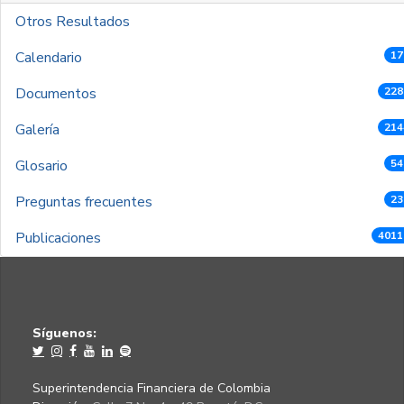
Otros Resultados
Calendario
17
Documentos
228
Galería
214
Glosario
54
Preguntas frecuentes
23
Publicaciones
4011
Síguenos:
Superintendencia Financiera de Colombia