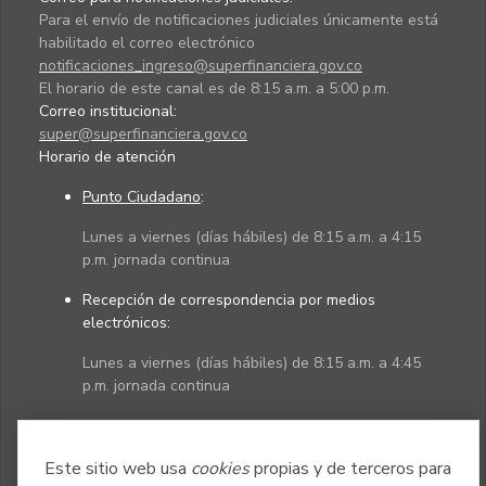
Para el envío de notificaciones judiciales únicamente está
habilitado el correo electrónico
notificaciones_ingreso@superfinanciera.gov.co
El horario de este canal es de 8:15 a.m. a 5:00 p.m.
Correo institucional:
super@superfinanciera.gov.co
Horario de atención
Punto Ciudadano
:
Lunes a viernes (días hábiles) de 8:15 a.m. a 4:15
p.m. jornada continua
Recepción de correspondencia por medios
electrónicos:
Lunes a viernes (días hábiles) de 8:15 a.m. a 4:45
p.m. jornada continua
Políticas
Mapa del sitio
Este sitio web usa
cookies
propias y de terceros para