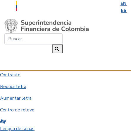
EN
ES
Saltar al contenido principal
Buscar...
Buscar
Desplegar navegación
Contraste
Reducir letra
Aumentar letra
Centro de relevo
Lengua de señas