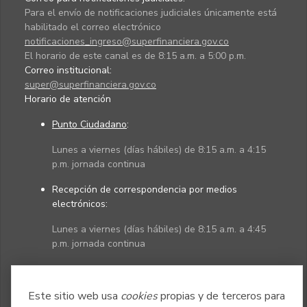
Para el envío de notificaciones judiciales únicamente está
habilitado el correo electrónico
notificaciones_ingreso@superfinanciera.gov.co
El horario de este canal es de 8:15 a.m. a 5:00 p.m.
Correo institucional:
super@superfinanciera.gov.co
Horario de atención
Punto Ciudadano
:
Lunes a viernes (días hábiles) de 8:15 a.m. a 4:15
p.m. jornada continua
Recepción de correspondencia por medios
electrónicos:
Lunes a viernes (días hábiles) de 8:15 a.m. a 4:45
p.m. jornada continua
Políticas
Mapa del sitio
Este sitio web usa
cookies
propias y de terceros para