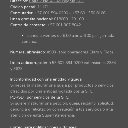
Dirección:
Calle 7 No. 4 - 49 Bogotá, D.C.
Código postal:
111711
Conmutador:
+57 601 594 0200 - +57 601 350 8166
Línea gratuita nacional:
018000 120 100
Centro de contacto:
+57 601 307 8042
Lunes a viernes de 8:00 a.m. a 6:00 p.m. jornada
continua.
Numeral abreviado:
#903 (solo operadores Claro y Tigo)
Línea anticorrupción:
+57 601 594 0200 extensiones 2334
y 3623
Inconformidad con una entidad vigilada
:
Si necesita instaurar una queja por productos o servicios
ofrecidos por una entidad vigilada por la SFC.
PQRSDF por servicios de la SFC
:
Si quiere instaurar una petición, queja, reclamo, solicitud,
denuncia o felicitación con relación a los servicios o a la
atención de esta Superintendencia.
Correo para notificaciones judiciales: