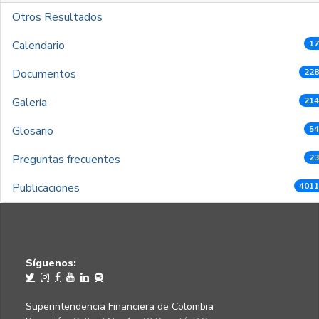
Otros Resultados
Calendario
17
Documentos
228
Galería
214
Glosario
54
Preguntas frecuentes
23
Publicaciones
4011
Síguenos:
Superintendencia Financiera de Colombia