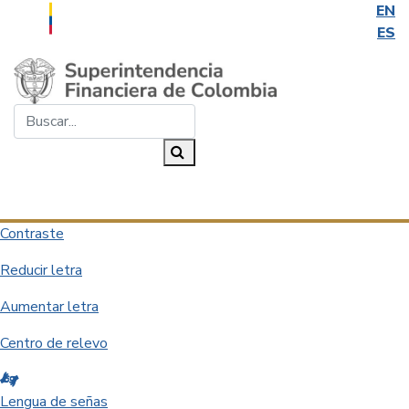
EN
ES
Saltar al contenido principal
Buscar...
Buscar
Desplegar navegación
Contraste
Reducir letra
Aumentar letra
Centro de relevo
Lengua de señas