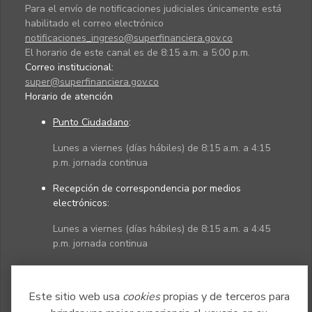
Para el envío de notificaciones judiciales únicamente está
habilitado el correo electrónico
notificaciones_ingreso@superfinanciera.gov.co
El horario de este canal es de 8:15 a.m. a 5:00 p.m.
Correo institucional:
super@superfinanciera.gov.co
Horario de atención
Punto Ciudadano
:
Lunes a viernes (días hábiles) de 8:15 a.m. a 4:15
p.m. jornada continua
Recepción de correspondencia por medios
electrónicos:
Lunes a viernes (días hábiles) de 8:15 a.m. a 4:45
p.m. jornada continua
Políticas
Mapa del sitio
Este sitio web usa
cookies
propias y de terceros para