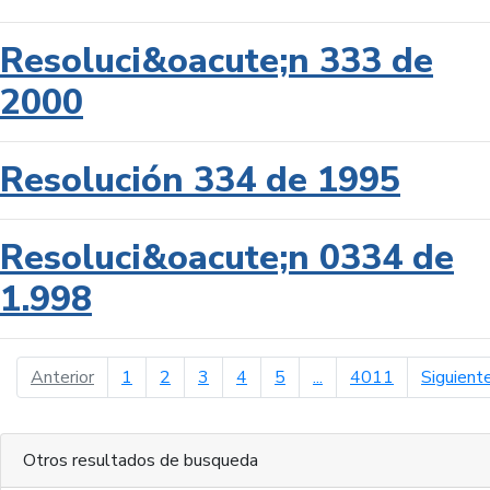
Resoluci&oacute;n 333 de
2000
Resolución 334 de 1995
Resoluci&oacute;n 0334 de
1.998
página anterior
Anterior
1
2
3
4
5
...
4011
Siguient
Otros resultados de busqueda