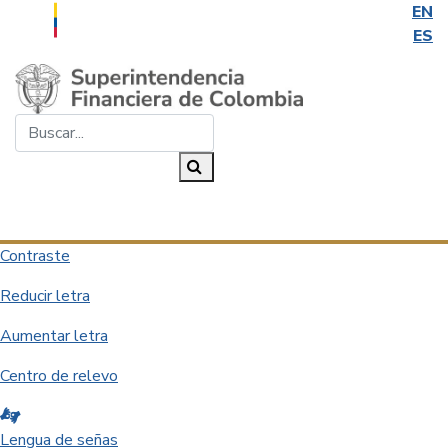
EN
ES
Saltar al contenido principal
Buscar...
Buscar
Desplegar navegación
Contraste
Reducir letra
Aumentar letra
Centro de relevo
Lengua de señas