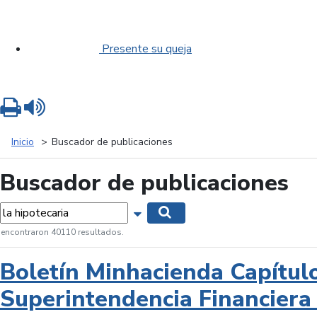
Presente su queja
Imprimir
Leer contenido
Inicio
Buscador de publicaciones
Buscador de publicaciones
labras...
Mostrar opciones de búsqueda
Buscar
 encontraron 40110 resultados.
Boletín Minhacienda Capítul
Superintendencia Financiera 