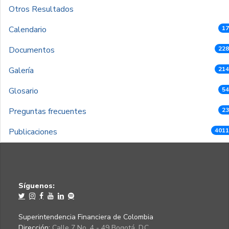
Otros Resultados
Calendario
17
Documentos
228
Galería
214
Glosario
54
Preguntas frecuentes
23
Publicaciones
4011
Síguenos:
Superintendencia Financiera de Colombia
Dirección:
Calle 7 No. 4 - 49 Bogotá, D.C.