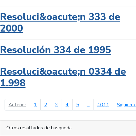
Resoluci&oacute;n 333 de
2000
Resolución 334 de 1995
Resoluci&oacute;n 0334 de
1.998
página anterior
Anterior
1
2
3
4
5
...
4011
Siguient
Otros resultados de busqueda