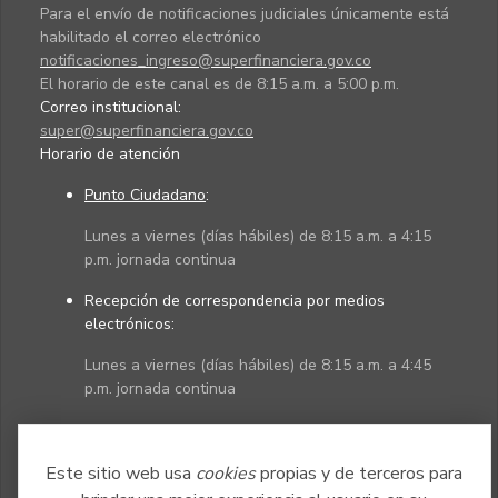
Para el envío de notificaciones judiciales únicamente está
habilitado el correo electrónico
notificaciones_ingreso@superfinanciera.gov.co
El horario de este canal es de 8:15 a.m. a 5:00 p.m.
Correo institucional:
super@superfinanciera.gov.co
Horario de atención
Punto Ciudadano
:
Lunes a viernes (días hábiles) de 8:15 a.m. a 4:15
p.m. jornada continua
Recepción de correspondencia por medios
electrónicos:
Lunes a viernes (días hábiles) de 8:15 a.m. a 4:45
p.m. jornada continua
Políticas
Mapa del sitio
Este sitio web usa
cookies
propias y de terceros para