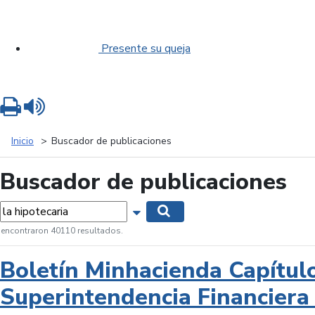
Presente su queja
Imprimir
Leer contenido
Inicio
Buscador de publicaciones
Buscador de publicaciones
labras...
Mostrar opciones de búsqueda
Buscar
 encontraron 40110 resultados.
Boletín Minhacienda Capítul
Superintendencia Financiera 