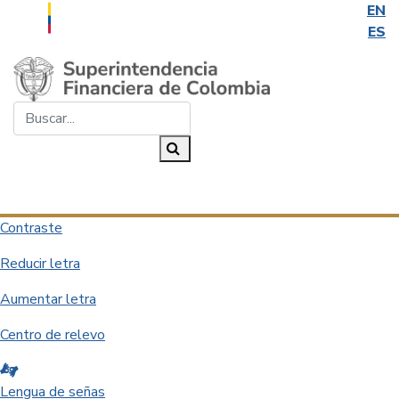
EN
ES
Saltar al contenido principal
Buscar...
Buscar
Desplegar navegación
Contraste
Reducir letra
Aumentar letra
Centro de relevo
Lengua de señas