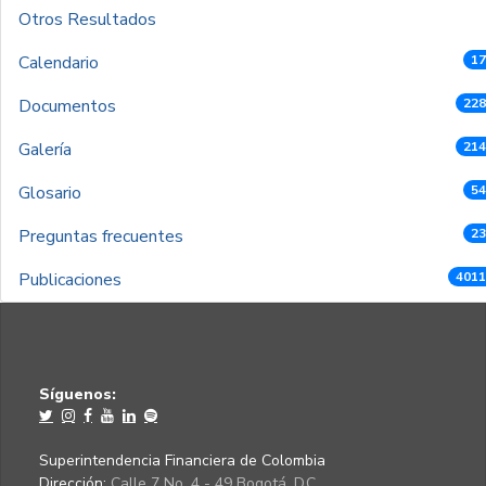
Otros Resultados
Calendario
17
Documentos
228
Galería
214
Glosario
54
Preguntas frecuentes
23
Publicaciones
4011
Síguenos:
Superintendencia Financiera de Colombia
Dirección:
Calle 7 No. 4 - 49 Bogotá, D.C.