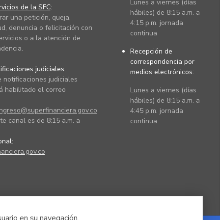
Lunes a viernes (días
vicios de la SFC
:
hábiles) de 8:15 a.m. a
rar una petición, queja,
4:15 p.m. jornada
ud, denuncia o felicitación con
continua
ervicios o a la atención de
dencia.
Recepción de
correspondencia por
ficaciones judiciales:
medios electrónicos:
 notificaciones judiciales
 habilitado el correo
Lunes a viernes (días
hábiles) de 8:15 a.m. a
ingreso@superfinanciera.gov.co
4:45 p.m. jornada
te canal es de 8:15 a.m. a
continua
ional:
anciera.gov.co
suario en su navegación.