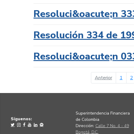
Resoluci&oacute;n 33
Resolución 334 de 19
Resoluci&oacute;n 03
página ant
Anterior
1
2
Superintendencia Financiera
Síguenos:
de Colombia
Dirección:
Calle 7 No. 4 - 49
Bogotá, D.C.