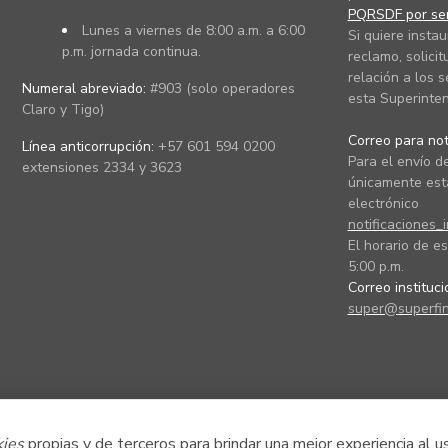
PQRSDF por ser
Lunes a viernes de 8:00 a.m. a 6:00
Si quiere instau
p.m. jornada continua.
reclamo, solicit
relación a los s
Numeral abreviado:
#903 (solo operadores
esta Superinten
Claro y Tigo)
Correo para noti
Línea anticorrupción:
+57 601 594 0200
Para el envío de
extensiones 2334 y 3623
únicamente está
electrónico
notificaciones_
El horario de es
5:00 p.m.
Correo instituc
super@superfin
kies
propias y de terceros para brindar una mejor experiencia al u