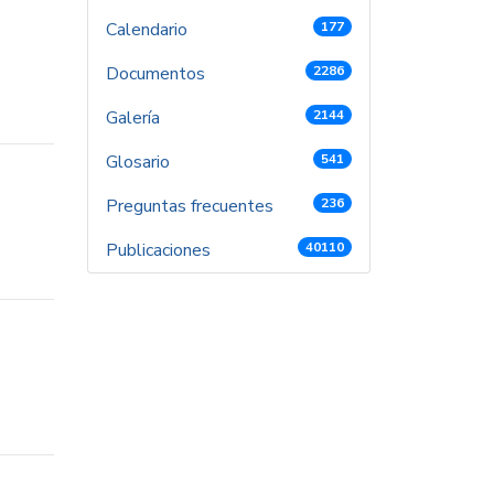
Calendario
177
Documentos
2286
Galería
2144
Glosario
541
Preguntas frecuentes
236
Publicaciones
40110