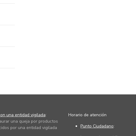
on una entidad vigilada
:
Horario de atención
taurar una queja por productos
Punto Ciudadano
:
cidos por una entidad vigilada