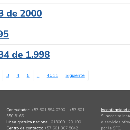
3 de 2000
95
34 de 1.998
erior
página siguiente
3
4
5
...
4011
Siguiente
Conmutador:
+57 601 594 0200 - +57 601
Inconformidad c
350 8166
Si necesita ins
Línea gratuita nacional:
018000 120 100
o servicios ofre
Centro de contacto:
+57 601 307 8042
por la SFC.