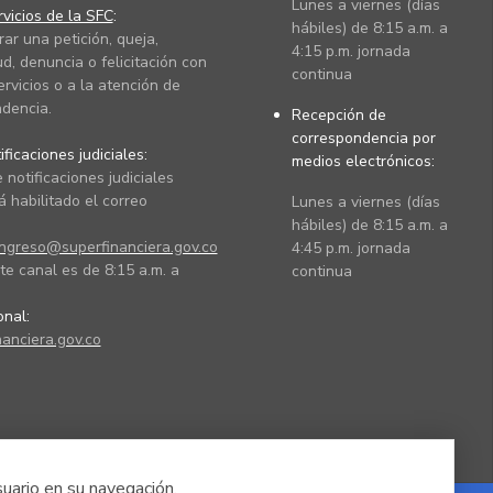
Lunes a viernes (días
vicios de la SFC
:
hábiles) de 8:15 a.m. a
rar una petición, queja,
4:15 p.m. jornada
ud, denuncia o felicitación con
continua
ervicios o a la atención de
dencia.
Recepción de
correspondencia por
ficaciones judiciales:
medios electrónicos:
 notificaciones judiciales
 habilitado el correo
Lunes a viernes (días
hábiles) de 8:15 a.m. a
ingreso@superfinanciera.gov.co
4:45 p.m. jornada
te canal es de 8:15 a.m. a
continua
ional:
anciera.gov.co
suario en su navegación.