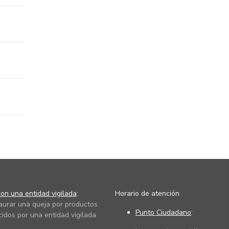
on una entidad vigilada
:
Horario de atención
taurar una queja por productos
Punto Ciudadano
:
cidos por una entidad vigilada