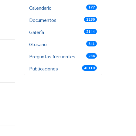
Calendario
177
Documentos
2286
Galería
2144
Glosario
541
Preguntas frecuentes
236
Publicaciones
40110