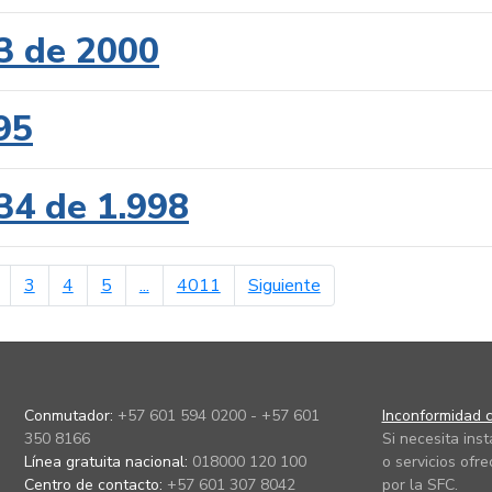
3 de 2000
95
34 de 1.998
erior
página siguiente
3
4
5
...
4011
Siguiente
Conmutador:
+57 601 594 0200 - +57 601
Inconformidad c
350 8166
Si necesita ins
Línea gratuita nacional:
018000 120 100
o servicios ofre
Centro de contacto:
+57 601 307 8042
por la SFC.