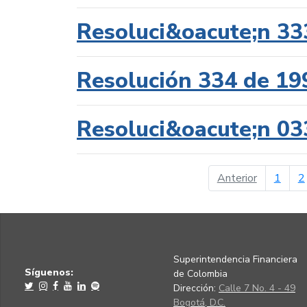
Resoluci&oacute;n 33
Resolución 334 de 19
Resoluci&oacute;n 03
página ant
Anterior
1
2
Superintendencia Financiera
Síguenos:
de Colombia
Dirección:
Calle 7 No. 4 - 49
Bogotá, D.C.