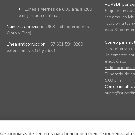
PQRSDF por ser
Lunes a viernes de 8:00 a.m. a 6:00
Si quiere instau
p.m. jornada continua.
reclamo, solicit
relación a los s
Numeral abreviado:
#903 (solo operadores
esta Superinten
Claro y Tigo)
Correo para noti
Línea anticorrupción:
+57 601 594 0200
Para el envío de
extensiones 2334 y 3623
únicamente está
electrónico
notificaciones_
El horario de es
5:00 p.m.
Correo instituc
super@superfin
kies
propias y de terceros para brindar una mejor experiencia al u