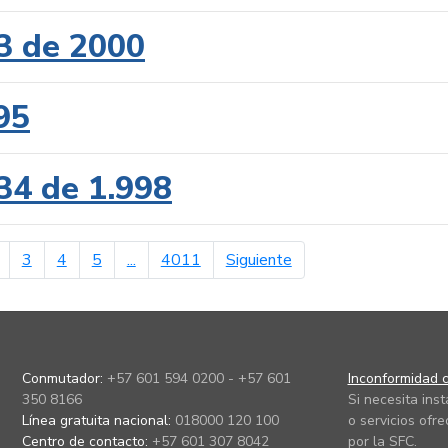
3 de 2000
95
34 de 1.998
erior
página siguiente
3
4
5
...
4011
Siguiente
Conmutador:
+57 601 594 0200 - +57 601
Inconformidad c
350 8166
Si necesita ins
Línea gratuita nacional:
018000 120 100
o servicios ofre
Centro de contacto:
+57 601 307 8042
por la SFC.