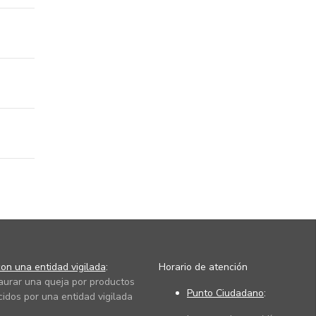
on una entidad vigilada
:
Horario de atención
taurar una queja por productos
Punto Ciudadano
:
cidos por una entidad vigilada