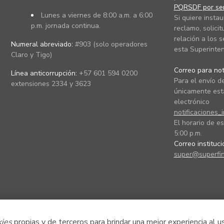
PQRSDF por ser
Lunes a viernes de 8:00 a.m. a 6:00
Si quiere instau
p.m. jornada continua.
reclamo, solicit
relación a los s
Numeral abreviado:
#903 (solo operadores
esta Superinten
Claro y Tigo)
Correo para noti
Línea anticorrupción:
+57 601 594 0200
Para el envío de
extensiones 2334 y 3623
únicamente está
electrónico
notificaciones_
El horario de es
5:00 p.m.
Correo instituc
super@superfin
kies
propias y de terceros para brindar una mejor experiencia al u