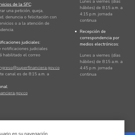
Lunes a viernes (días
vicios de la SFC
:
hábiles) de 8:15 a.m. a
rar una petición, queja,
4:15 p.m. jornada
ud, denuncia o felicitación con
continua
ervicios o a la atención de
dencia.
Recepción de
correspondencia por
ficaciones judiciales:
medios electrónicos:
 notificaciones judiciales
 habilitado el correo
Lunes a viernes (días
hábiles) de 8:15 a.m. a
ingreso@superfinanciera.gov.co
4:45 p.m. jornada
te canal es de 8:15 a.m. a
continua
ional:
anciera.gov.co
suario en su navegación.