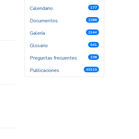
Calendario
177
Documentos
2286
Galería
2144
Glosario
541
Preguntas frecuentes
236
Publicaciones
40110