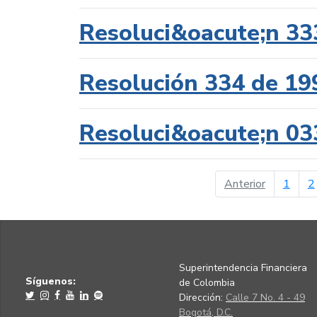
Resoluci&oacute;n 33
Resolución 334 de 19
Resoluci&oacute;n 03
página ant
Anterior
1
2
Superintendencia Financiera
Síguenos:
de Colombia
Dirección:
Calle 7 No. 4 - 49
Bogotá, D.C.