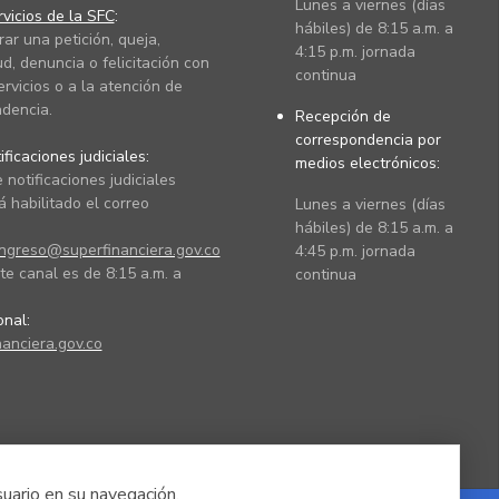
Lunes a viernes (días
vicios de la SFC
:
hábiles) de 8:15 a.m. a
rar una petición, queja,
4:15 p.m. jornada
ud, denuncia o felicitación con
continua
ervicios o a la atención de
dencia.
Recepción de
correspondencia por
ficaciones judiciales:
medios electrónicos:
 notificaciones judiciales
 habilitado el correo
Lunes a viernes (días
hábiles) de 8:15 a.m. a
ingreso@superfinanciera.gov.co
4:45 p.m. jornada
te canal es de 8:15 a.m. a
continua
ional:
anciera.gov.co
suario en su navegación.