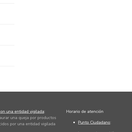
on una entidad vigilada
:
Horario de atención
taurar una queja por productos
Punto Ciudadano
:
cidos por una entidad vigilada