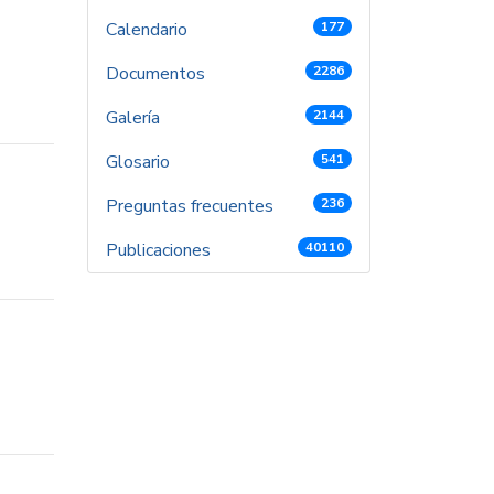
Calendario
177
Documentos
2286
Galería
2144
Glosario
541
Preguntas frecuentes
236
Publicaciones
40110