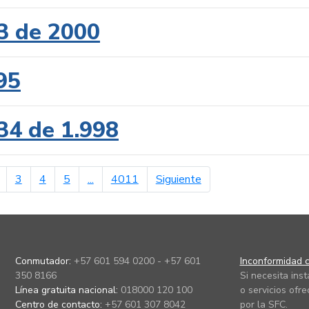
3 de 2000
95
34 de 1.998
erior
página siguiente
3
4
5
...
4011
Siguiente
Conmutador:
+57 601 594 0200 - +57 601
Inconformidad c
350 8166
Si necesita ins
Línea gratuita nacional:
018000 120 100
o servicios ofre
Centro de contacto:
+57 601 307 8042
por la SFC.