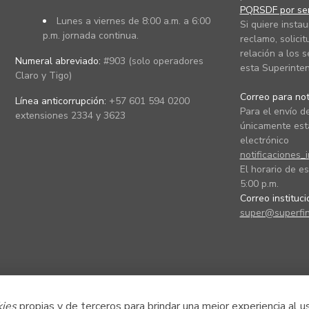
PQRSDF por ser
Lunes a viernes de 8:00 a.m. a 6:00
Si quiere instau
p.m. jornada continua.
reclamo, solicit
relación a los s
Numeral abreviado:
#903 (solo operadores
esta Superinten
Claro y Tigo)
Correo para noti
Línea anticorrupción:
+57 601 594 0200
Para el envío de
extensiones 2334 y 3623
únicamente está
electrónico
notificaciones_
El horario de es
5:00 p.m.
Correo instituc
super@superfin
kies
propias y de terceros para brindar una mejor experiencia al u