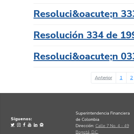
Resoluci&oacute;n 33
Resolución 334 de 19
Resoluci&oacute;n 03
página ant
Anterior
1
2
Superintendencia Financiera
Síguenos:
de Colombia
Dirección:
Calle 7 No. 4 - 49
Bogotá, D.C.