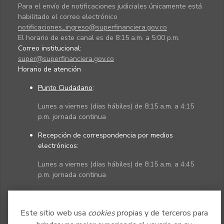
Para el envío de notificaciones judiciales únicamente está
habilitado el correo electrónico
notificaciones_ingreso@superfinanciera.gov.co
El horario de este canal es de 8:15 a.m. a 5:00 p.m.
Correo institucional:
super@superfinanciera.gov.co
Horario de atención
Punto Ciudadano
:
Lunes a viernes (días hábiles) de 8:15 a.m. a 4:15
p.m. jornada continua
Recepción de correspondencia por medios
electrónicos:
Lunes a viernes (días hábiles) de 8:15 a.m. a 4:45
p.m. jornada continua
Políticas
Mapa del sitio
Este sitio web usa
cookies
propias y de terceros para