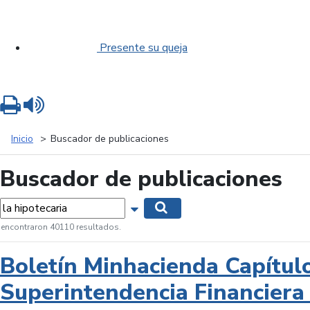
Presente su queja
Imprimir
Leer contenido
Inicio
Buscador de publicaciones
Buscador de publicaciones
labras...
Mostrar opciones de búsqueda
Buscar
 encontraron 40110 resultados.
Boletín Minhacienda Capítul
Superintendencia Financiera 