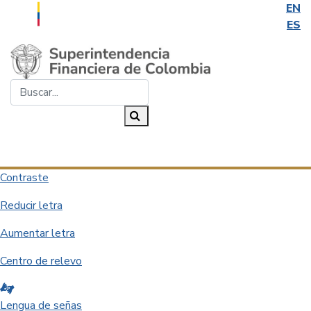
EN
ES
Saltar al contenido principal
Buscar...
Buscar
Desplegar navegación
Contraste
Reducir letra
Aumentar letra
Centro de relevo
Lengua de señas