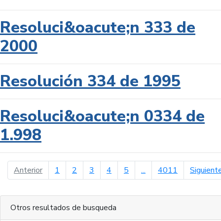
Resoluci&oacute;n 333 de
2000
Resolución 334 de 1995
Resoluci&oacute;n 0334 de
1.998
página anterior
Anterior
1
2
3
4
5
...
4011
Siguient
Otros resultados de busqueda