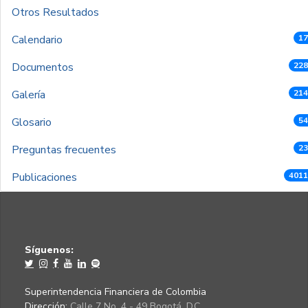
Otros Resultados
Calendario
17
Documentos
228
Galería
214
Glosario
54
Preguntas frecuentes
23
Publicaciones
4011
Síguenos:
Superintendencia Financiera de Colombia
Dirección:
Calle 7 No. 4 - 49 Bogotá, D.C.