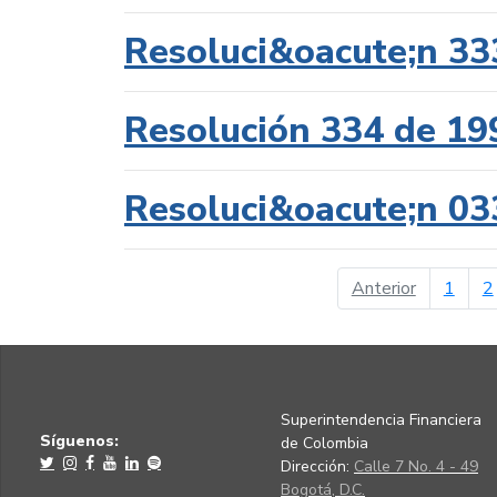
Resoluci&oacute;n 33
Resolución 334 de 19
Resoluci&oacute;n 03
página ant
Anterior
1
2
Superintendencia Financiera
Síguenos:
de Colombia
Dirección:
Calle 7 No. 4 - 49
Bogotá, D.C.