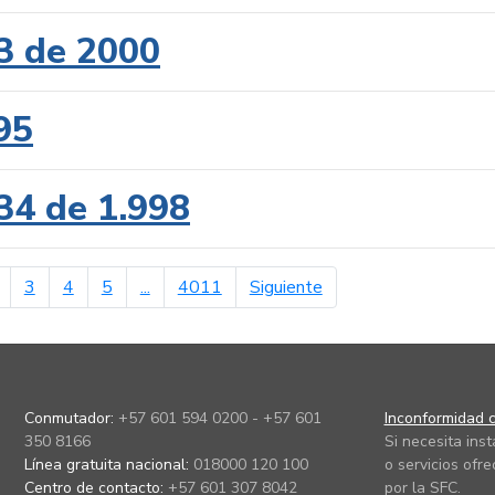
3 de 2000
95
34 de 1.998
erior
página siguiente
3
4
5
...
4011
Siguiente
Conmutador:
+57 601 594 0200 - +57 601
Inconformidad c
350 8166
Si necesita ins
Línea gratuita nacional:
018000 120 100
o servicios ofre
Centro de contacto:
+57 601 307 8042
por la SFC.