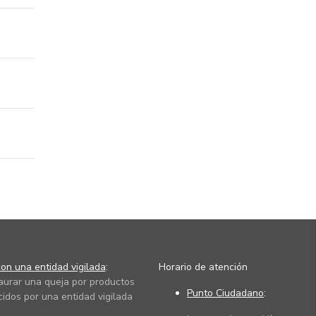
on una entidad vigilada
:
Horario de atención
taurar una queja por productos
Punto Ciudadano
:
cidos por una entidad vigilada