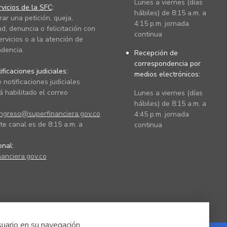
Lunes a viernes (días
vicios de la SFC
:
hábiles) de 8:15 a.m. a
rar una petición, queja,
4:15 p.m. jornada
ud, denuncia o felicitación con
continua
ervicios o a la atención de
dencia.
Recepción de
correspondencia por
ficaciones judiciales:
medios electrónicos:
 notificaciones judiciales
 habilitado el correo
Lunes a viernes (días
hábiles) de 8:15 a.m. a
ingreso@superfinanciera.gov.co
4:45 p.m. jornada
te canal es de 8:15 a.m. a
continua
ional:
anciera.gov.co
suario en su navegación.