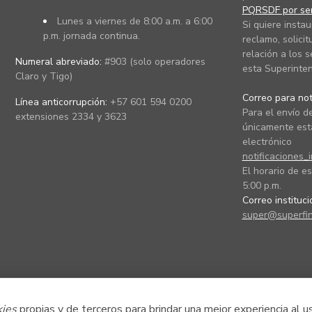
PQRSDF por ser
Lunes a viernes de 8:00 a.m. a 6:00
Si quiere instau
p.m. jornada continua.
reclamo, solicit
relación a los s
Numeral abreviado:
#903 (solo operadores
esta Superinten
Claro y Tigo)
Correo para noti
Línea anticorrupción:
+57 601 594 0200
Para el envío de
extensiones 2334 y 3623
únicamente está
electrónico
notificaciones_
El horario de es
5:00 p.m.
Correo instituc
super@superfin
kies
propias y de terceros para brindar una mejor experiencia al u