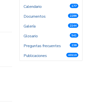
Calendario
177
Documentos
2286
Galería
2144
Glosario
541
Preguntas frecuentes
236
Publicaciones
40110