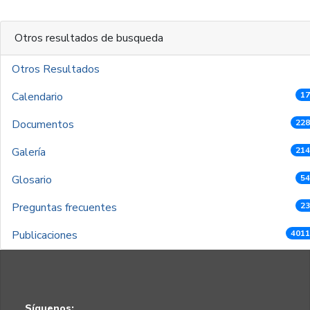
Otros resultados de busqueda
Otros Resultados
Calendario
17
Documentos
228
Galería
214
Glosario
54
Preguntas frecuentes
23
Publicaciones
4011
Síguenos: