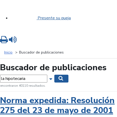
Presente su queja
Imprimir
Leer contenido
Inicio
Buscador de publicaciones
Buscador de publicaciones
labras...
Mostrar opciones de búsqueda
Buscar
 encontraron 40110 resultados.
Norma expedida: Resolución
275 del 23 de mayo de 2001