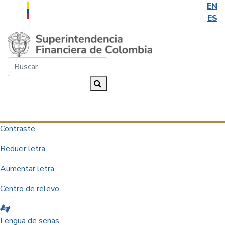
EN
ES
Saltar al contenido principal
Buscar...
Buscar
Desplegar navegación
Contraste
Reducir letra
Aumentar letra
Centro de relevo
Lengua de señas