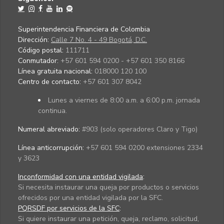
Superintendencia Financiera de Colombia
Dirección:
Calle 7 No. 4 - 49 Bogotá, D.C.
Código postal:
111711
Conmutador:
+57 601 594 0200 - +57 601 350 8166
Línea gratuita nacional:
018000 120 100
Centro de contacto:
+57 601 307 8042
Lunes a viernes de 8:00 a.m. a 6:00 p.m. jornada
continua.
Numeral abreviado:
#903 (solo operadores Claro y Tigo)
Línea anticorrupción:
+57 601 594 0200 extensiones 2334
y 3623
Inconformidad con una entidad vigilada
:
Si necesita instaurar una queja por productos o servicios
ofrecidos por una entidad vigilada por la SFC.
PQRSDF por servicios de la SFC
:
Si quiere instaurar una petición, queja, reclamo, solicitud,