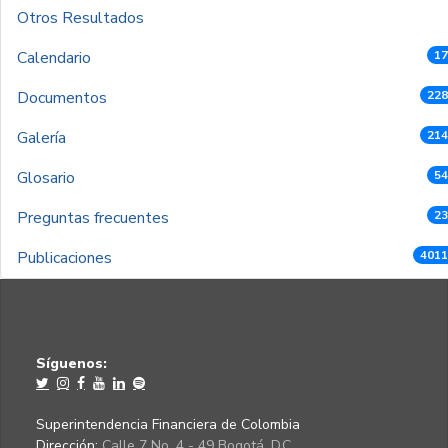
Otros Resultados
Calendario
17
Documentos
228
Galería
214
Glosario
54
Preguntas frecuentes
23
Publicaciones
4011
Síguenos:
Superintendencia Financiera de Colombia
Dirección:
Calle 7 No. 4 - 49 Bogotá, D.C.