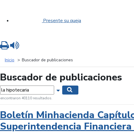
Presente su queja
Imprimir
Leer contenido
Inicio
Buscador de publicaciones
Buscador de publicaciones
labras...
Mostrar opciones de búsqueda
Buscar
 encontraron 40110 resultados.
Boletín Minhacienda Capítul
Superintendencia Financiera 