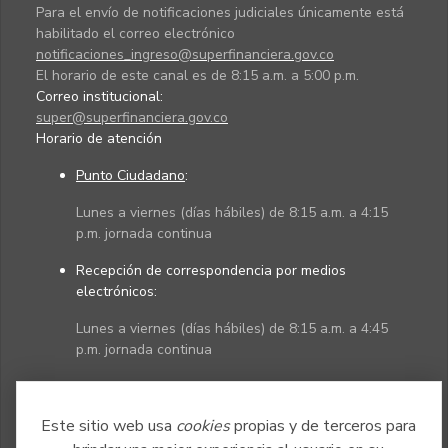
Para el envío de notificaciones judiciales únicamente está
habilitado el correo electrónico
notificaciones_ingreso@superfinanciera.gov.co
El horario de este canal es de 8:15 a.m. a 5:00 p.m.
Correo institucional:
super@superfinanciera.gov.co
Horario de atención
Punto Ciudadano
:
Lunes a viernes (días hábiles) de 8:15 a.m. a 4:15
p.m. jornada continua
Recepción de correspondencia por medios
electrónicos:
Lunes a viernes (días hábiles) de 8:15 a.m. a 4:45
p.m. jornada continua
Políticas
Mapa del sitio
Este sitio web usa
cookies
propias y de terceros para