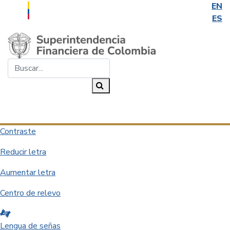
EN
ES
Saltar al contenido principal
Buscar...
Buscar
Desplegar navegación
Contraste
Reducir letra
Aumentar letra
Centro de relevo
Lengua de señas