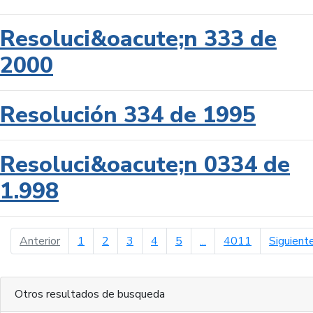
Resoluci&oacute;n 333 de
2000
Resolución 334 de 1995
Resoluci&oacute;n 0334 de
1.998
página anterior
Anterior
1
2
3
4
5
...
4011
Siguient
Otros resultados de busqueda