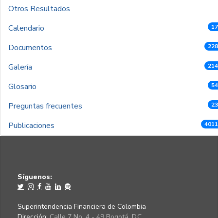
Otros Resultados
Calendario
17
Documentos
228
Galería
214
Glosario
54
Preguntas frecuentes
23
Publicaciones
4011
Síguenos:
Superintendencia Financiera de Colombia
Dirección:
Calle 7 No. 4 - 49 Bogotá, D.C.