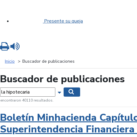
Presente su queja
Imprimir
Leer contenido
Inicio
Buscador de publicaciones
Buscador de publicaciones
labras...
Mostrar opciones de búsqueda
Buscar
 encontraron 40110 resultados.
Boletín Minhacienda Capítul
Superintendencia Financiera 