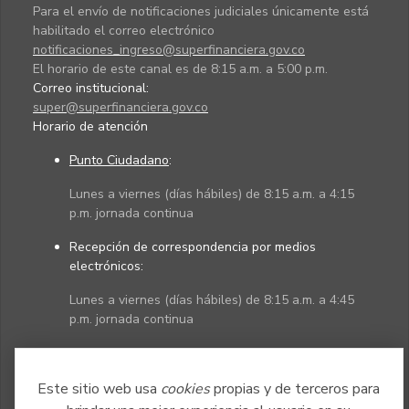
Para el envío de notificaciones judiciales únicamente está
habilitado el correo electrónico
notificaciones_ingreso@superfinanciera.gov.co
El horario de este canal es de 8:15 a.m. a 5:00 p.m.
Correo institucional:
super@superfinanciera.gov.co
Horario de atención
Punto Ciudadano
:
Lunes a viernes (días hábiles) de 8:15 a.m. a 4:15
p.m. jornada continua
Recepción de correspondencia por medios
electrónicos:
Lunes a viernes (días hábiles) de 8:15 a.m. a 4:45
p.m. jornada continua
Políticas
Mapa del sitio
Este sitio web usa
cookies
propias y de terceros para