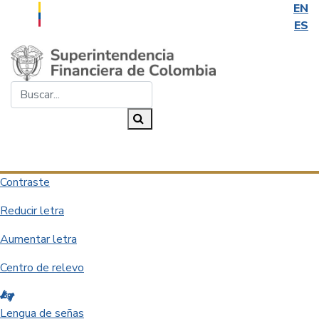
EN
ES
Saltar al contenido principal
Buscar...
Buscar
Desplegar navegación
Contraste
Reducir letra
Aumentar letra
Centro de relevo
Lengua de señas