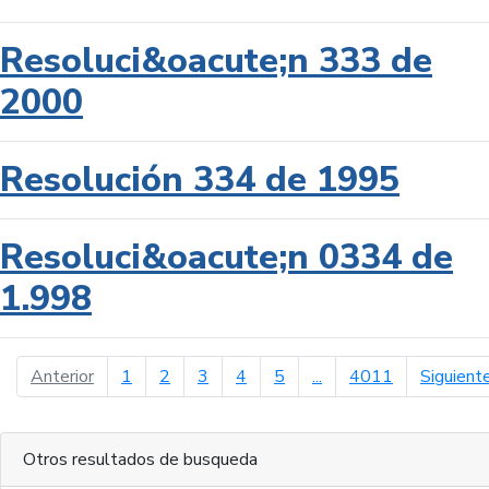
Resoluci&oacute;n 333 de
2000
Resolución 334 de 1995
Resoluci&oacute;n 0334 de
1.998
página anterior
Anterior
1
2
3
4
5
...
4011
Siguient
Otros resultados de busqueda