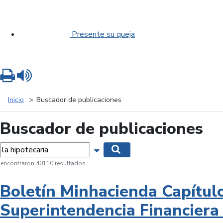
Presente su queja
Imprimir
Leer contenido
Inicio
Buscador de publicaciones
Buscador de publicaciones
labras...
Mostrar opciones de búsqueda
Buscar
 encontraron 40110 resultados.
Boletín Minhacienda Capítul
Superintendencia Financiera 