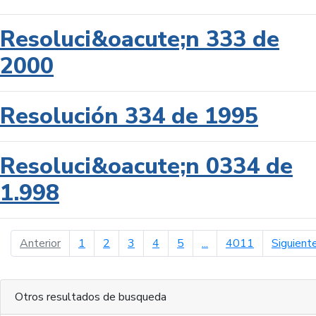
Resoluci&oacute;n 333 de
2000
Resolución 334 de 1995
Resoluci&oacute;n 0334 de
1.998
página anterior
Anterior
1
2
3
4
5
...
4011
Siguient
Otros resultados de busqueda