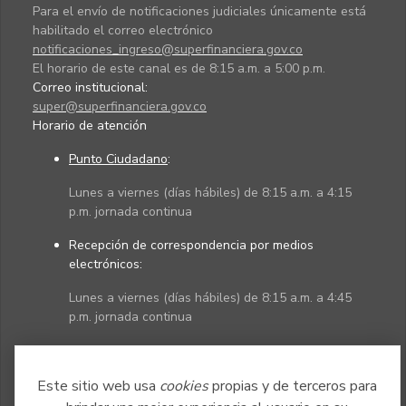
Para el envío de notificaciones judiciales únicamente está
habilitado el correo electrónico
notificaciones_ingreso@superfinanciera.gov.co
El horario de este canal es de 8:15 a.m. a 5:00 p.m.
Correo institucional:
super@superfinanciera.gov.co
Horario de atención
Punto Ciudadano
:
Lunes a viernes (días hábiles) de 8:15 a.m. a 4:15
p.m. jornada continua
Recepción de correspondencia por medios
electrónicos:
Lunes a viernes (días hábiles) de 8:15 a.m. a 4:45
p.m. jornada continua
Políticas
Mapa del sitio
Este sitio web usa
cookies
propias y de terceros para