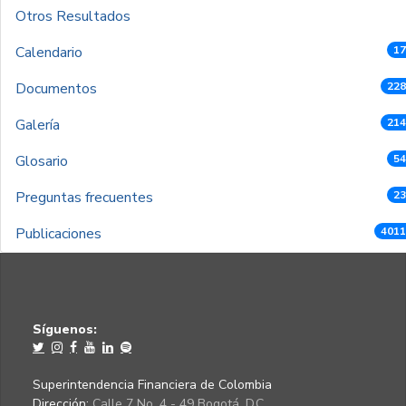
Otros Resultados
Calendario
17
Documentos
228
Galería
214
Glosario
54
Preguntas frecuentes
23
Publicaciones
4011
Síguenos:
Superintendencia Financiera de Colombia
Dirección:
Calle 7 No. 4 - 49 Bogotá, D.C.