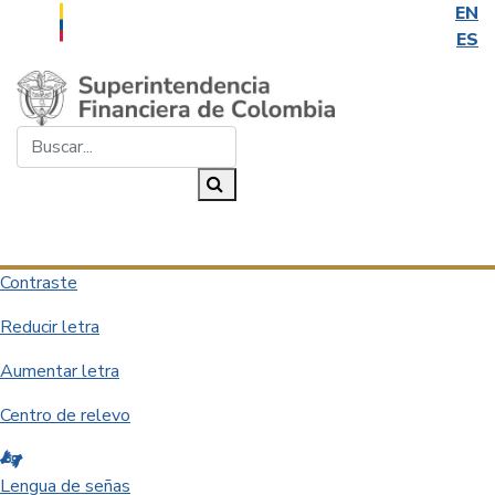
EN
ES
Saltar al contenido principal
Buscar...
Buscar
Desplegar navegación
Contraste
Reducir letra
Aumentar letra
Centro de relevo
Lengua de señas