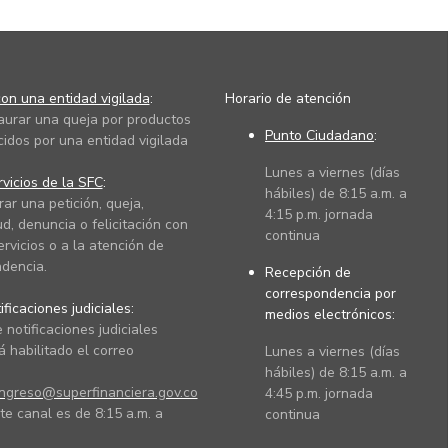
on una entidad vigilada
:
Horario de atención
taurar una queja por productos
Punto Ciudadano
:
cidos por una entidad vigilada
Lunes a viernes (días
vicios de la SFC
:
hábiles) de 8:15 a.m. a
rar una petición, queja,
4:15 p.m. jornada
ud, denuncia o felicitación con
continua
ervicios o a la atención de
dencia.
Recepción de
correspondencia por
ficaciones judiciales:
medios electrónicos:
 notificaciones judiciales
 habilitado el correo
Lunes a viernes (días
hábiles) de 8:15 a.m. a
ingreso@superfinanciera.gov.co
4:45 p.m. jornada
te canal es de 8:15 a.m. a
continua