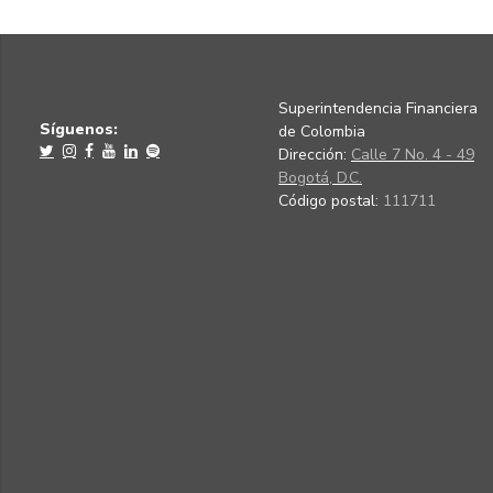
Superintendencia Financiera
Síguenos:
de Colombia
Dirección:
Calle 7 No. 4 - 49
Bogotá, D.C.
Código postal:
111711