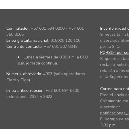
Conmutador:
+57 601 594 0200 - +57 601
Inconformidad c
350 8166
Si necesita ins
Línea gratuita nacional:
018000 120 100
o servicios ofre
Centro de contacto:
+57 601 307 8042
por la SFC.
PQRSDF por ser
Lunes a viernes de 8:00 a.m. a 6:00
Si quiere instau
p.m. jornada continua.
reclamo, solicit
relación a los s
Numeral abreviado:
#903 (solo operadores
esta Superinten
Claro y Tigo)
Correo para noti
Línea anticorrupción:
+57 601 594 0200
Para el envío de
extensiones 2334 y 3623
únicamente está
electrónico
notificaciones_
El horario de es
5:00 p.m.