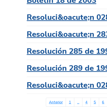
Boletín 18 de 2003
Resoluci&oacute;n 02
Resoluci&oacute;n 28
Resolución 285 de 19
Resolución 289 de 19
Resoluci&oacute;n 02
página anterior
Anterior
1
...
4
5
6